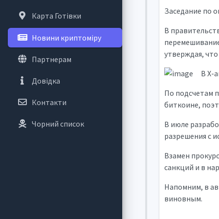
Заседание по о
Карта Готівки
В правительств
Новини криптоміру
перемешивание 
утверждая, что
Партнерам
В X-
Довідка
По подсчетам п
Контакти
биткоине, поэт
Чорний список
В июле разрабо
разрешения с и
Взамен прокуро
санкций и в на
Напомним, в ав
виновным.