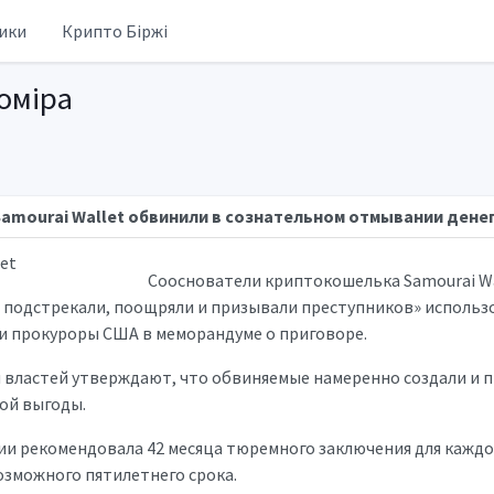
ики
Крипто Біржі
оміра
amourai Wallet обвинили в сознательном отмывании дене
Сооснователи криптокошелька Samourai Wa
подстрекали, поощряли и призывали преступников» использо
и прокуроры США в меморандуме о приговоре.
властей утверждают, что обвиняемые намеренно создали и п
ной выгоды.
и рекомендовала 42 месяца тюремного заключения для каждо
озможного пятилетнего срока.