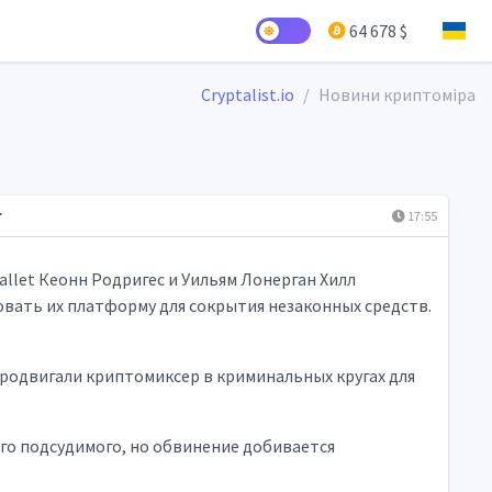
64 678 $
Cryptalist.io
Новини криптоміра
г
17:55
llet Кеонн Родригес и Уильям Лонерган Хилл
вать их платформу для сокрытия незаконных средств.
родвигали криптомиксер в криминальных кругах для
го подсудимого, но обвинение добивается