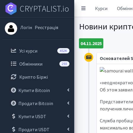
CRYPTALIST.io
Курси
Обмінн
Новини крипт
Логін
Реєстрація
04.11.2025
Усі курси
452K
Основателей S
Обмінники
293
Крипто Біржі
«неоднократно 
Об этом заявил
Купити Bitcoin
Представители 
Продати Bitcoin
получения лич
Купити USDT
Служба пробаци
максимально в
Продати USDT