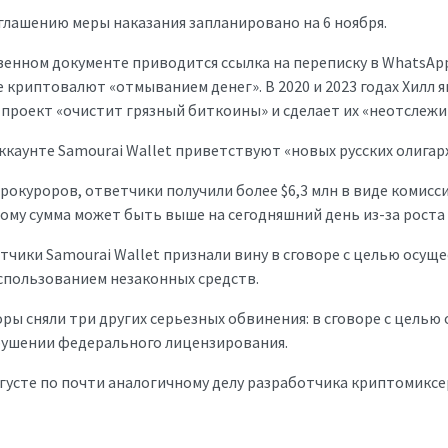
глашению меры наказания запланировано на 6 ноября.
енном документе приводится ссылка на переписку в WhatsApp 
криптовалют «отмыванием денег». В 2020 и 2023 годах Хилл 
 проект «очистит грязный биткоины» и сделает их «неотслеж
аккаунте Samourai Wallet приветствуют «новых русских олигар
рокуроров, ответчики получили более $6,3 млн в виде комисси
ому сумма может быть выше на сегодняшний день из-за роста 
тчики Samourai Wallet признали вину в сговоре с целью осущ
спользованием незаконных средств.
ры сняли три других серьезных обвинения: в сговоре с целью 
рушении федерального лицензирования.
густе по почти аналогичному делу разработчика криптомикс