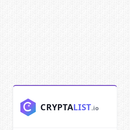
CRYPTA
LIST
.io