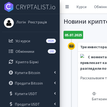
CRYPTALIST.io
Курси
Обмінн
Новини крипт
Логін
Реєстрація
05.07.2025
Усі курси
452K
Три инвестора
Обмінники
293
С момента
Крипто Біржі
привлекает ка
разглядели по
Купити Bitcoin
Рассказываем 
Продати Bitcoin
Купити USDT
Биткоин 
Продати USDT