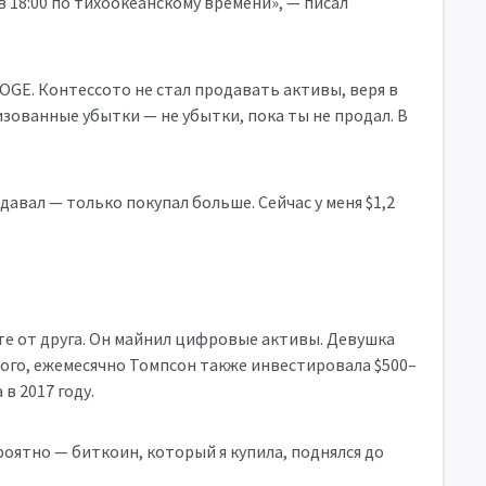
в 18:00 по тихоокеанскому времени», — писал
DOGE. Контессото не стал продавать активы, веря в
ованные убытки — не убытки, пока ты не продал. В
одавал — только покупал больше. Сейчас у меня $1,2
юте от друга. Он майнил цифровые активы. Девушка
того, ежемесячно Томпсон также инвестировала $500–
в 2017 году.
роятно — биткоин, который я купила, поднялся до