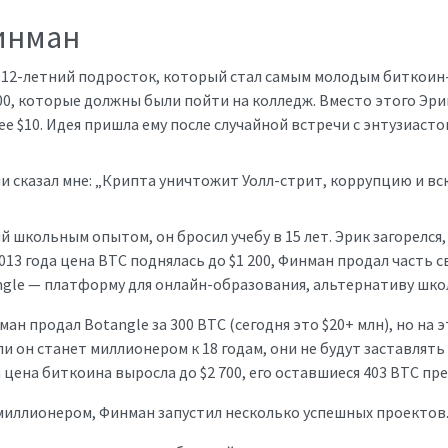
инман
12-летний подросток, который стал самым молодым биткоин-м
00, которые должны были пойти на колледж. Вместо этого Эри
ее $10. Идея пришла ему после случайной встречи с энтузиаст
и сказал мне: „Крипта уничтожит Уолл-стрит, коррупцию и вс
 школьным опытом, он бросил учебу в 15 лет. Эрик загорелся,
013 года цена BTC поднялась до $1 200, Финман продал часть с
ngle — платформу для онлайн-образования, альтернативу школ
ман продал Botangle за 300 BTC (сегодня это $20+ млн), но на
и он станет миллионером к 18 годам, они не будут заставлять 
а цена биткоина выросла до $2 700, его оставшиеся 403 BTC пр
иллионером, Финман запустил несколько успешных проектов.