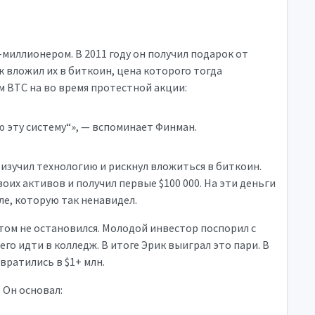
иллионером. В 2011 году он получил подарок от
к вложил их в биткоин, цена которого тогда
ом BTC на во время протестной акции:
ю эту систему“», — вспоминает Финман.
 изучил технологию и рискнул вложиться в биткоин.
воих активов и получил первые $100 000. На эти деньги
е, которую так ненавидел.
 этом не остановился. Молодой инвестор поспорил с
его идти в колледж. В итоге Эрик выиграл это пари. В
евратились в $1+ млн.
 Он основал: