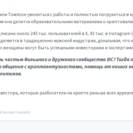
ли Томпсон уволиться с работы и полностью погрузиться в к
я она делится образовательными материалами о криптовалюта
исано около 243 тыс. пользователей в X, 43 тыс. в Instagram 
ыделяется в традиционно мужской индустрии, доказывая, что 
то женщины могут быть успешными инвесторами и экспертами
 частью большого и дружного сообщества BIC? Тогда п
 общение с криптоэнтузиастами, помощь от наших э
литиков.
вестора, которые разбогатели на крипте раньше всех appeared 
Експерт Cryptalist