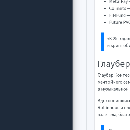
MetalPay 
CoinBits 
FINFund —
Future PA
«К 25 года
и криптоби
Глаубер
Глаубер Контес
мечтой» его се
в музыкальной к
Вдохновившись 
Robinhood и вл
взлетела, благ