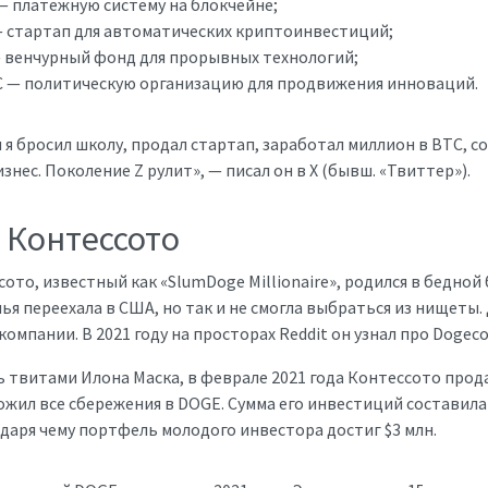
— платежную систему на блокчейне;
— стартап для автоматических криптоинвестиций;
 венчурный фонд для прорывных технологий;
C — политическую организацию для продвижения инноваций.
м я бросил школу, продал стартап, заработал миллион в BTC, 
знес. Поколение Z рулит», — писал он в X (бывш. «Твиттер»).
 Контессото
сото, известный как «SlumDoge Millionaire», родился в бедной
мья переехала в США, но так и не смогла выбраться из нищеты.
омпании. В 2021 году на просторах Reddit он узнал про Dogeco
твитами Илона Маска, в феврале 2021 года Контессото продал
ожил все сбережения в DOGE. Сумма его инвестиций составила $
одаря чему портфель молодого инвестора достиг $3 млн.