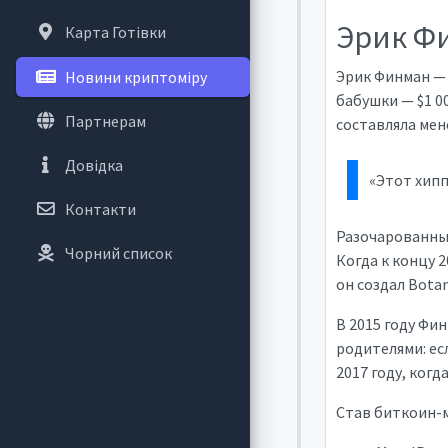
Эрик Ф
Карта Готівки
Эрик Финман — 
Новини криптоміру
бабушки — $1 0
Партнерам
составляла мен
Довідка
«Этот хипп
Контакти
Разочарованный
Чорний список
Когда к концу 2
он создал Bota
В 2015 году Фин
родителями: есл
2017 году, когд
Став биткоин-м