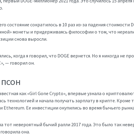
я, первый DOGE-миллионер 2021 года. Это случилось 15 апреля 
о.
его состояние сократилось в 10 раз из-за падения стоимости 
ной» монеты и придерживаясь философии о том, что нереализ
озиции снова выросли.
лись, когда я говорил, что DOGE вернется. Но я никогда не пр
», — говорил он.
мпсон
звестная как «Girl Gone Crypto», впервые узнала о криптовал
сь технологией и начала получать зарплату в крипте. Кроме 
 и Ethereum. Ее инвестиции окупились во время бычьего рынка 
а тот невероятный бычий ралли 2017 года. Это было так неве
 говорила она.