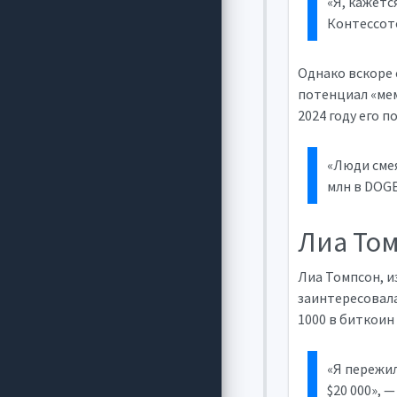
«Я, кажетс
Контессот
Однако вскоре 
потенциал «мем
2024 году его п
«Люди смея
млн в DOGE
Лиа То
Лиа Томпсон, и
заинтересовала
1000 в биткоин
«Я пережил
$20 000», —