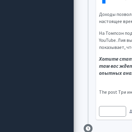
Доходы позволи
настоящее врем
На Томпсон подп
YouTube. Лия в
показывает, ч
Хотите стать
там вас ждет
опытных ана
The post Три ин
Джерело