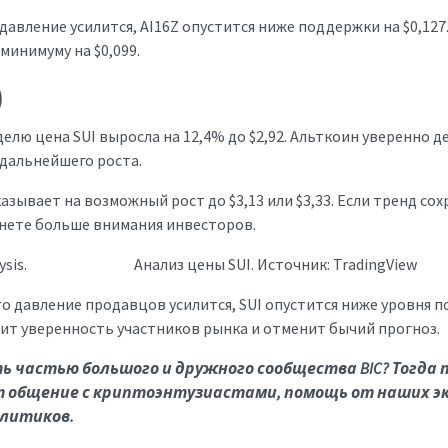
давление усилится, AI16Z опустится ниже поддержки на $0,12
минимуму на $0,099.
)
елю цена SUI выросла на 12,4% до $2,92. Альткоин уверенно д
дальнейшего роста.
казывает на возможный рост до $3,13 или $3,33. Если тренд со
нете больше внимания инвесторов.
Анализ цены SUI. Источник: TradingView
то давление продавцов усилится, SUI опустится ниже уровня по
абит уверенность участников рынка и отменит бычий прогноз.
 частью большого и дружного сообщества BIC? Тогда
 общение с криптоэнтузиастами, помощь от наших э
литиков.