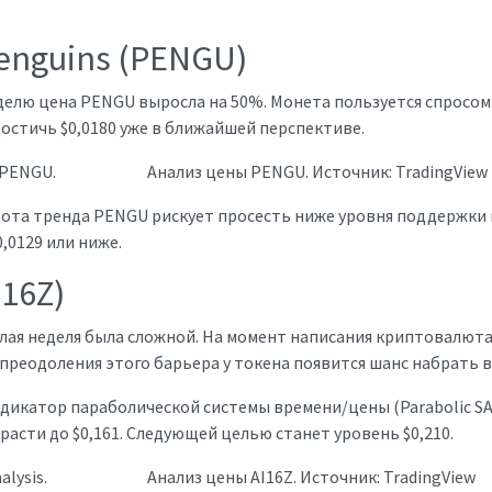
enguins (PENGU)
елю цена PENGU выросла на 50%. Монета пользуется спросом
остичь $0,0180 уже в ближайшей перспективе.
Анализ цены PENGU. Источник: TradingView
рота тренда PENGU рискует просесть ниже уровня поддержки н
,0129 или ниже.
I16Z)
лая неделя была сложной. На момент написания криптовалюта 
ае преодоления этого барьера у токена появится шанс набрать 
дикатор параболической системы времени/цены (Parabolic SAR)
расти до $0,161. Следующей целью станет уровень $0,210.
Анализ цены AI16Z. Источник: TradingView