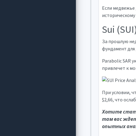
Если медвежье 
историческому 
Sui (SUI
За прошлую нед
фундамент для 
Parabolic SAR у
привлечет к мо
При условии, ч
$2,66, что осл
Хотите стать
там вас ждет
опытных ана