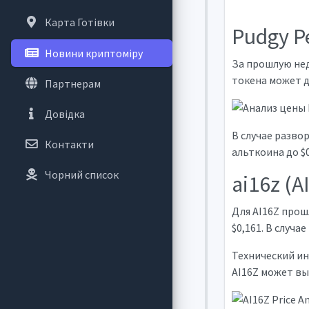
Карта Готівки
Pudgy P
Новини криптоміру
За прошлую нед
токена может д
Партнерам
Довідка
В случае разво
Контакти
альткоина до $0
Чорний список
ai16z (A
Для AI16Z прош
$0,161. В случ
Технический ин
AI16Z может вы