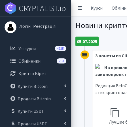
CRYPTALIST.io
Курси
Обмінн
Новини крипт
Логін
Реєстрація
05.07.2025
Усі курси
452K
3 монеты из С
Обмінники
293
На прошло
Крипто Біржі
законопроекта
Редакция BeInC
Купити Bitcoin
этих криптовал
Продати Bitcoin
Купити USDT
Лучшие б
Продати USDT