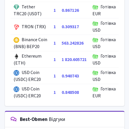
Tether
Готівка
1
0.867126
TRC20 (USDT)
EUR
Готівка
TRON (TRX)
1
0.309317
USD
Binance Coin
Готівка
1
563.242826
(BNB) BEP20
USD
Ethereum
Готівка
1
1 820.605721
(ETH)
USD
USD Coin
Готівка
1
0.940743
(USDC) ERC20
USD
USD Coin
Готівка
1
0.848508
(USDC) ERC20
EUR
Best-Obmen
Відгуки