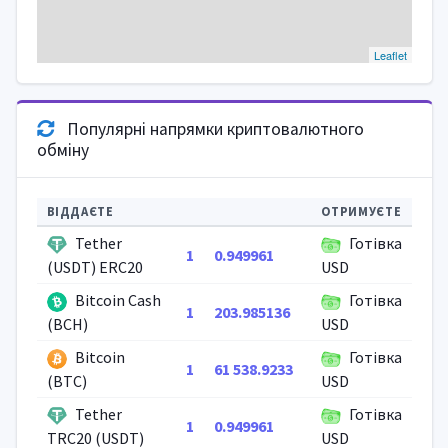
Leaflet
Популярні напрямки криптовалютного
обміну
ВІДДАЄТЕ
ОТРИМУЄТЕ
Tether
Готівка
1
0.949961
(USDT) ERC20
USD
Bitcoin Cash
Готівка
1
203.985136
(BCH)
USD
Bitcoin
Готівка
1
61 538.9233
(BTC)
USD
Tether
Готівка
1
0.949961
TRC20 (USDT)
USD