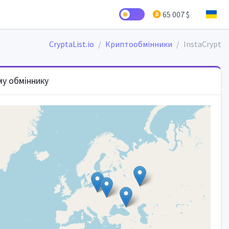
65 007 $
CryptaList.io
Криптообмінники
InstaCrypt
му обміннику