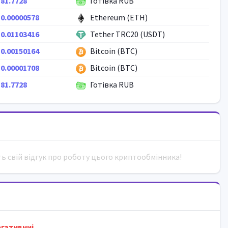
81.7728
Готівка RUB
0.00000578
Ethereum (ETH)
0.01103416
Tether TRC20 (USDT)
0.00150164
Bitcoin (BTC)
0.00001708
Bitcoin (BTC)
81.7728
Готівка RUB
ть свій відгук про роботу цього криптообмінника!
гативниi