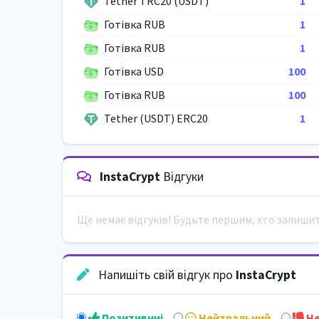
Tether TRC20 (USDT)
1
Готівка RUB
1
Готівка RUB
1
Готівка USD
100
Готівка RUB
100
Tether (USDT) ERC20
1
InstaCrypt
Відгуки
Ще немає відгуків! Будьте першим, хто залиши
Напишіть свій відгук про
InstaCrypt
Позитивниi
Нейтральний
Не