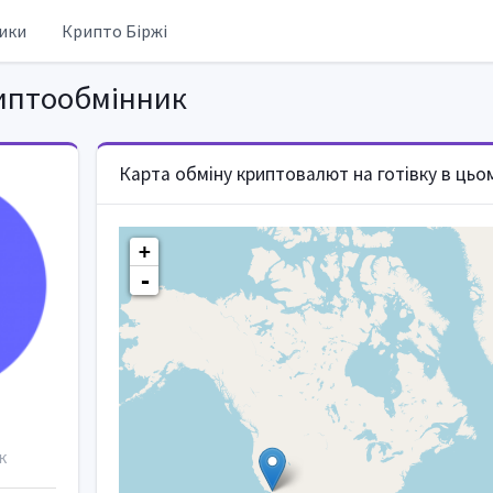
ики
Крипто Біржі
птообмінник
Карта обміну криптовалют на готівку в цьо
+
-
к