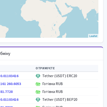
Leaflet
бміну
ОТРИМУЄТЕ
0.01103416
Tether (USDT) ERC20
161 260.6053
Готівка RUB
81.7728
Готівка RUB
0.01103416
Tether (USDT) BEP20