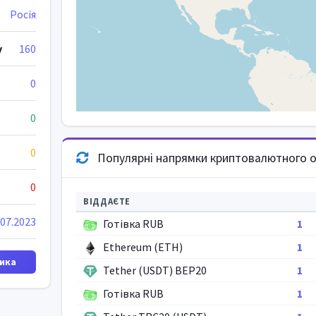
Росія
у
160
0
0
0
Популярні напрямки криптовалютного о
0
ВІДДАЄТЕ
.07.2023
Готівка RUB
1
Ethereum (ETH)
1
ика
Tether (USDT) BEP20
1
Готівка RUB
1