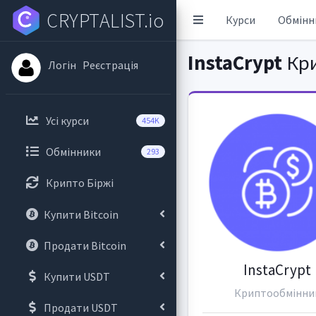
CRYPTALIST.io
Курси
Обмінн
InstaCrypt
Кри
Логін
Реєстрація
Усі курси
454K
Обмінники
293
Крипто Біржі
Купити Bitcoin
Продати Bitcoin
InstaCrypt
Купити USDT
Криптообмінни
Продати USDT