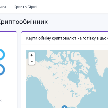
ики
Крипто Біржі
риптообмінник
Карта обміну криптовалют на готівку в цьо
+
-
t
к