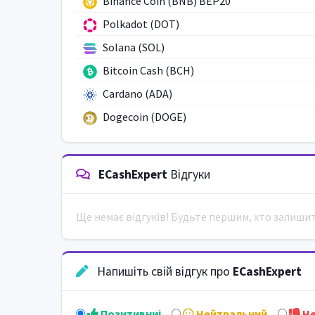
Binance Coin (BNB) BEP20
Polkadot (DOT)
Solana (SOL)
Bitcoin Cash (BCH)
Cardano (ADA)
Dogecoin (DOGE)
ECashExpert
Відгуки
Ще немає відгуків! Будьте першим, хто залиши
Напишіть свій відгук про
ECashExpert
Позитивниi
Нейтральний
Не