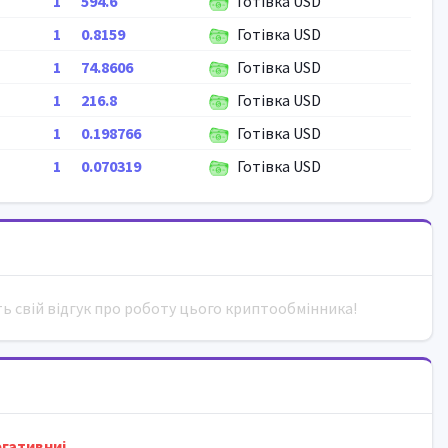
1
594.6
Готівка USD
1
0.8159
Готівка USD
1
74.8606
Готівка USD
1
216.8
Готівка USD
1
0.198766
Готівка USD
1
0.070319
Готівка USD
ть свій відгук про роботу цього криптообмінника!
гативниi