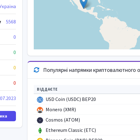
Україна
у
5568
0
0
0
Популярні напрямки криптовалютного о
0
ВІДДАЄТЕ
.07.2023
USD Coin (USDC) BEP20
Monero (XMR)
ика
Cosmos (ATOM)
Ethereum Classic (ETC)