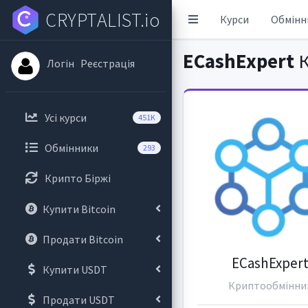
CRYPTALIST.io
Курси
Обмінн
ECashExpert
К
Логін
Реєстрація
Усі курси
451K
Обмінники
293
Крипто Біржі
Купити Bitcoin
Продати Bitcoin
ECashExper
Купити USDT
Криптообмінни
Продати USDT