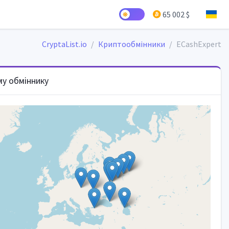
65 002 $
CryptaList.io
Криптообмінники
ECashExpert
му обміннику