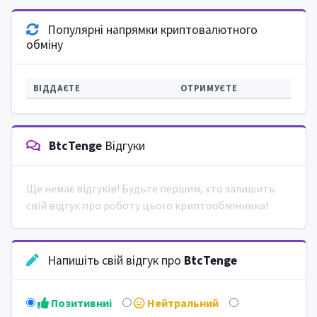
Популярні напрямки криптовалютного
обміну
ВІДДАЄТЕ
ОТРИМУЄТЕ
BtcTenge
Відгуки
Ще немає відгуків! Будьте першим, хто залишить
свій відгук про роботу цього криптообмінника!
Напишіть свій відгук про
BtcTenge
Позитивниi
Нейтральний