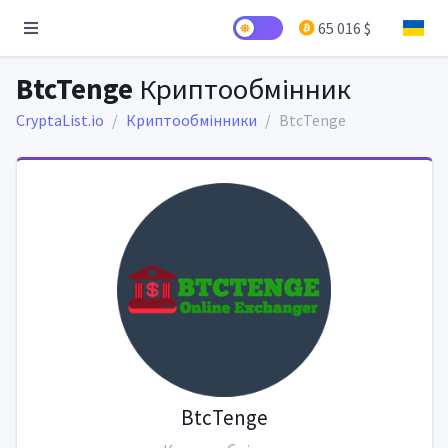
65 016 $
BtcTenge
Криптообмінник
CryptaList.io
Криптообмінники
BtcTenge
BtcTenge