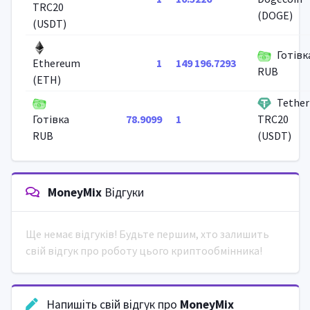
TRC20
(DOGE)
(USDT)
Готівк
1
149 196.7293
Ethereum
RUB
(ETH)
Tether
78.9099
1
Готівка
TRC20
RUB
(USDT)
MoneyMix
Відгуки
Ще немає відгуків! Будьте першим, хто залишить
свій відгук про роботу цього криптообмінника!
Напишіть свій відгук про
MoneyMix