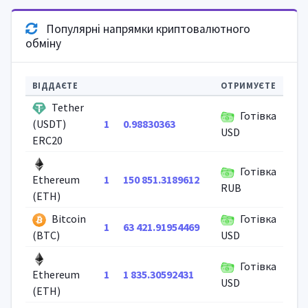
Популярні напрямки криптовалютного
обміну
ВІДДАЄТЕ
ОТРИМУЄТЕ
Tether
Готівка
1
0.98830363
(USDT)
USD
ERC20
Готівка
1
150 851.3189612
Ethereum
RUB
(ETH)
Bitcoin
Готівка
1
63 421.91954469
(BTC)
USD
Готівка
1
1 835.30592431
Ethereum
USD
(ETH)