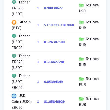
Tether
Готівка
1
0.98830627
TRC20
USD
(USDT)
Bitcoin
Готівка
1
5 158 331.7107068
(BTC)
RUB
Tether
Готівка
1
81.26307588
(USDT)
RUB
ERC20
Tether
Готівка
1
81.16627241
TRC20
RUB
(USDT)
Tether
Готівка
1
0.85394349
(USDT)
EUR
ERC20
USD
Готівка
1
81.05846929
Coin (USDC)
RUB
ERC20