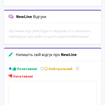
NewLine
Відгуки
Ще немає відгуків! Будьте першим, хто залишить
свій відгук про роботу цього криптообмінника!
Напишіть свій відгук про
NewLine
Позитивниi
Нейтральний
Негативниi