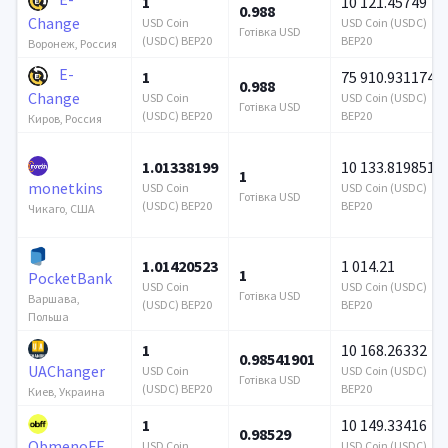
1
10 121.45749
0.988
Change
USD Coin
USD Coin (USDC)
Готівка USD
(USDC) BEP20
BEP20
Воронеж, Россия
E-
1
75 910.931174
0.988
Change
USD Coin
USD Coin (USDC)
Готівка USD
(USDC) BEP20
BEP20
Киров, Россия
1.01338199
10 133.819851
1
monetkins
USD Coin
USD Coin (USDC)
Готівка USD
(USDC) BEP20
BEP20
Чикаго, США
1.01420523
1 014.21
1
PocketBank
USD Coin
USD Coin (USDC)
Готівка USD
Варшава,
(USDC) BEP20
BEP20
Польша
1
10 168.26332
0.98541901
UAChanger
USD Coin
USD Coin (USDC)
Готівка USD
(USDC) BEP20
BEP20
Киев, Украина
1
10 149.33416
0.98529
ObmenoFF
USD Coin
USD Coin (USDC)