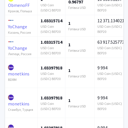
0.96797
ObmenoFF
USD Coin
USD Coin (USDC)
Готівка USD
(USDC) BEP20
BEP20
Краков, Польша
1.03315714
12 371.134021
1
YoChange
USD Coin
USD Coin (USDC)
Готівка USD
(USDC) BEP20
BEP20
Казань, Россия
1.03315714
63 917.525773
1
YoChange
USD Coin
USD Coin (USDC)
Готівка USD
(USDC) BEP20
BEP20
Липецк, Россия
1.03397918
9 994
1
monetkins
USD Coin
USD Coin (USDC)
Готівка USD
(USDC) BEP20
BEP20
BDRM
1.03397918
9 994
1
monetkins
USD Coin
USD Coin (USDC)
Готівка USD
(USDC) BEP20
BEP20
Стамбул, Турция
1.03397918
9 994