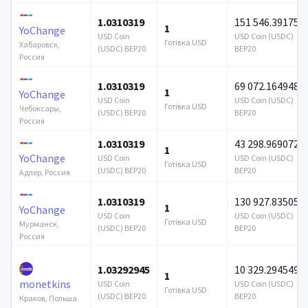
1.0310319
151 546.391753
1
YoChange
USD Coin
USD Coin (USDC)
Готівка USD
Хабаровск,
(USDC) BEP20
BEP20
Россия
1.0310319
69 072.164948
1
YoChange
USD Coin
USD Coin (USDC)
Готівка USD
Чебоксары,
(USDC) BEP20
BEP20
Россия
1.0310319
43 298.969072
1
YoChange
USD Coin
USD Coin (USDC)
Готівка USD
(USDC) BEP20
BEP20
Адлер, Россия
1.0310319
130 927.835052
1
YoChange
USD Coin
USD Coin (USDC)
Готівка USD
Мурманск,
(USDC) BEP20
BEP20
Россия
1.03292945
10 329.294549
1
monetkins
USD Coin
USD Coin (USDC)
Готівка USD
(USDC) BEP20
BEP20
Краков, Польша