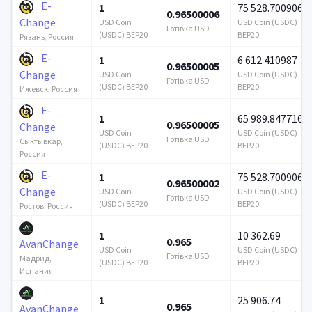
E-
1
75 528.700906
0.96500006
Change
USD Coin
USD Coin (USDC)
Готівка USD
(USDC) BEP20
BEP20
Рязань, Россия
E-
1
6 612.410987
0.96500005
Change
USD Coin
USD Coin (USDC)
Готівка USD
(USDC) BEP20
BEP20
Ижевск, Россия
E-
1
65 989.847716
0.96500005
Change
USD Coin
USD Coin (USDC)
Готівка USD
Сыктывкар,
(USDC) BEP20
BEP20
Россия
E-
1
75 528.700906
0.96500002
Change
USD Coin
USD Coin (USDC)
Готівка USD
(USDC) BEP20
BEP20
Ростов, Россия
1
10 362.69
0.965
AvanChange
USD Coin
USD Coin (USDC)
Готівка USD
Мадрид,
(USDC) BEP20
BEP20
Испания
1
25 906.74
0.965
AvanChange