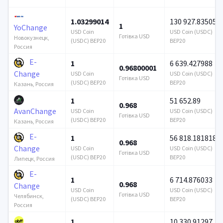
1.03299014
130 927.835052
1
YoChange
USD Coin
USD Coin (USDC)
Готівка USD
Новокузнецк,
(USDC) BEP20
BEP20
Россия
E-
1
6 639.427988
0.96800001
Change
USD Coin
USD Coin (USDC)
Готівка USD
(USDC) BEP20
BEP20
Казань, Россия
1
51 652.89
0.968
AvanChange
USD Coin
USD Coin (USDC)
Готівка USD
(USDC) BEP20
BEP20
Казань, Россия
E-
1
56 818.181818
0.968
Change
USD Coin
USD Coin (USDC)
Готівка USD
(USDC) BEP20
BEP20
Липецк, Россия
E-
1
6 714.876033
0.968
Change
USD Coin
USD Coin (USDC)
Готівка USD
Челябинск,
(USDC) BEP20
BEP20
Россия
1
10 330.91297