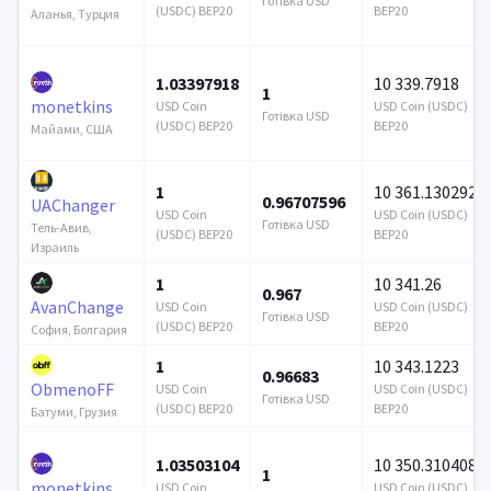
Готівка USD
(USDC) BEP20
BEP20
Аланья, Турция
1.03397918
10 339.7918
1
monetkins
USD Coin
USD Coin (USDC)
Готівка USD
(USDC) BEP20
BEP20
Майами, США
1
10 361.130292
0.96707596
UAChanger
USD Coin
USD Coin (USDC)
Готівка USD
Тель-Авив,
(USDC) BEP20
BEP20
Израиль
1
10 341.26
0.967
AvanChange
USD Coin
USD Coin (USDC)
Готівка USD
(USDC) BEP20
BEP20
София, Болгария
1
10 343.1223
0.96683
ObmenoFF
USD Coin
USD Coin (USDC)
Готівка USD
(USDC) BEP20
BEP20
Батуми, Грузия
1.03503104
10 350.310408
1
monetkins
USD Coin
USD Coin (USDC)