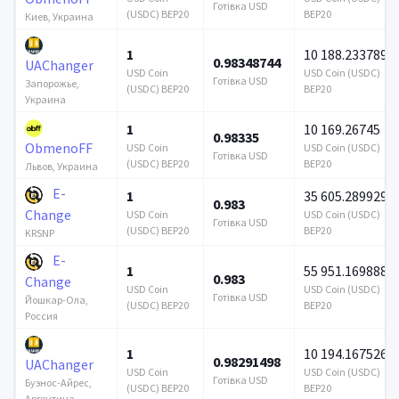
Готівка USD
(USDC) BEP20
BEP20
Киев, Украина
1
10 188.233789
0.98348744
UAChanger
USD Coin
USD Coin (USDC)
Готівка USD
Запорожье,
(USDC) BEP20
BEP20
Украина
1
10 169.26745
0.98335
ObmenoFF
USD Coin
USD Coin (USDC)
Готівка USD
(USDC) BEP20
BEP20
Львов, Украина
E-
1
35 605.289929
0.983
Change
USD Coin
USD Coin (USDC)
Готівка USD
(USDC) BEP20
BEP20
KRSNP
E-
1
55 951.169888
0.983
Change
USD Coin
USD Coin (USDC)
Готівка USD
Йошкар-Ола,
(USDC) BEP20
BEP20
Россия
1
10 194.167526
0.98291498
UAChanger
USD Coin
USD Coin (USDC)
Готівка USD
Буэнос-Айрес,
(USDC) BEP20
BEP20
Аргентина