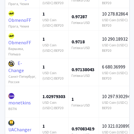
Готівка USD
(USDC) BEP20
BEP20
Прага, Чехия
1
10 278.82864
0.97287
ObmenoFF
USD Coin
USD Coin (USDC)
Готівка USD
(USDC) BEP20
BEP20
Прага, Чехия
1
10 290.18932
0.9718
ObmenoFF
USD Coin
USD Coin (USDC)
Готівка USD
Варшава,
(USDC) BEP20
BEP20
Польша
E-
1
6 680.36999
0.97138043
Change
USD Coin
USD Coin (USDC)
Готівка USD
Санкт-Петербург,
(USDC) BEP20
BEP20
Россия
1.02979303
10 297.930294
1
monetkins
USD Coin
USD Coin (USDC)
Готівка USD
(USDC) BEP20
BEP20
BSTN
1
10 321.020899
0.97083419
UAChanger
USD Coin
USD Coin (USDC)