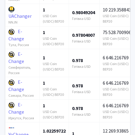
1
10 219.358843
0.98049204
UAChanger
USD Coin
USD Coin (USDC)
Готівка USD
(USDC) BEP20
BEP20
NNJN
E-
1
75 528.700906
0.97804007
Change
USD Coin
USD Coin (USDC)
Готівка USD
(USDC) BEP20
BEP20
Тула, Россия
E-
1
6 646.216769
0.978
Change
USD Coin
USD Coin (USDC)
Готівка USD
Симферополь,
(USDC) BEP20
BEP20
Россия
E-
1
6 646.216769
0.978
Change
USD Coin
USD Coin (USDC)
Готівка USD
(USDC) BEP20
BEP20
Самара, Россия
E-
1
6 646.216769
0.978
Change
USD Coin
USD Coin (USDC)
Готівка USD
(USDC) BEP20
BEP20
Иркутск, Россия
1.02259722
12 269.93865
1
YoChange