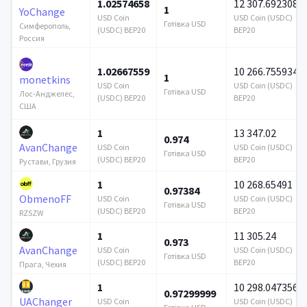
1.02574658
12 307.692308
1
YoChange
USD Coin
USD Coin (USDC)
Готівка USD
Симферополь,
(USDC) BEP20
BEP20
Россия
1.02667559
10 266.755934
1
monetkins
USD Coin
USD Coin (USDC)
Готівка USD
Лос-Анджелес,
(USDC) BEP20
BEP20
США
1
13 347.02
0.974
AvanChange
USD Coin
USD Coin (USDC)
Готівка USD
(USDC) BEP20
BEP20
Рустави, Грузия
1
10 268.65491
0.97384
ObmenoFF
USD Coin
USD Coin (USDC)
Готівка USD
(USDC) BEP20
BEP20
RZSZW
1
11 305.24
0.973
AvanChange
USD Coin
USD Coin (USDC)
Готівка USD
(USDC) BEP20
BEP20
Прага, Чехия
1
10 298.047356
0.97299999
UAChanger
USD Coin
USD Coin (USDC)