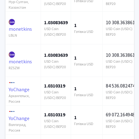
Готівка USD
Нур-Султан,
(USDC) BEP20
BEP20
Казахстан
1.03083639
10 308.363861
1
monetkins
USD Coin
USD Coin (USDC)
Готівка USD
(USDC) BEP20
BEP20
LBLN
1.03083639
10 308.363861
1
monetkins
USD Coin
USD Coin (USDC)
Готівка USD
(USDC) BEP20
BEP20
RZSZW
1.0310319
84 536.082474
1
YoChange
USD Coin
USD Coin (USDC)
Готівка USD
Архангельск,
(USDC) BEP20
BEP20
Россия
1.0310319
69 072.164948
1
YoChange
USD Coin
USD Coin (USDC)
Готівка USD
Волгоград,
(USDC) BEP20
BEP20
Россия