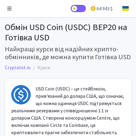
64 943 $
Обмін USD Coin (USDC) BEP20 на
Готівка USD
Найкращі курси від надійних крипто-
обмінників, де можна купити Готівка USD
Cryptalist.io
Курси
USD Coin (USDC) – це стейблкоїн,
прив'язаний до долара США, що означає,
що кожна одиниця USDC підтримується
реальними резервами у співвідношенні 1:1 із
доларом США. Створена консорціумом Centre, що
включає компанії Circle та Coinbase, ця
криптовалюта прагне забезпечити стабільність