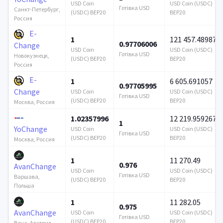
USD Coin
USD Coin (USDC)
Готівка USD
Санкт-Петербург,
(USDC) BEP20
BEP20
Россия
E-
1
121 457.489879
0.97706006
Change
USD Coin
USD Coin (USDC)
Готівка USD
Новокузнецк,
(USDC) BEP20
BEP20
Россия
E-
1
6 605.691057
0.97705995
Change
USD Coin
USD Coin (USDC)
Готівка USD
(USDC) BEP20
BEP20
Москва, Россия
1.02357996
12 219.959267
1
YoChange
USD Coin
USD Coin (USDC)
Готівка USD
(USDC) BEP20
BEP20
Москва, Россия
1
11 270.49
0.976
AvanChange
USD Coin
USD Coin (USDC)
Готівка USD
Варшава,
(USDC) BEP20
BEP20
Польша
1
11 282.05
0.975
AvanChange
USD Coin
USD Coin (USDC)
Готівка USD
(USDC) BEP20
BEP20
Вена, Австрия