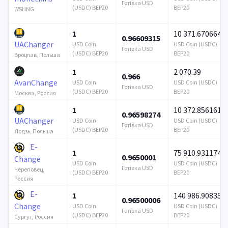
Готівка USD
(USDC) BEP20
BEP20
WSHNG
1
10 371.670664
0.96609315
UAChanger
USD Coin
USD Coin (USDC)
Готівка USD
(USDC) BEP20
BEP20
Вроцлав, Польша
1
2 070.39
0.966
AvanChange
USD Coin
USD Coin (USDC)
Готівка USD
(USDC) BEP20
BEP20
Москва, Россия
1
10 372.856161
0.96598274
UAChanger
USD Coin
USD Coin (USDC)
Готівка USD
(USDC) BEP20
BEP20
Лодзь, Польша
E-
1
75 910.931174
0.9650001
Change
USD Coin
USD Coin (USDC)
Готівка USD
Череповец,
(USDC) BEP20
BEP20
Россия
E-
1
140 986.908359
0.96500006
Change
USD Coin
USD Coin (USDC)
Готівка USD
(USDC) BEP20
BEP20
Сургут, Россия