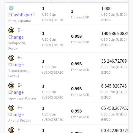
1
1 000
1
ECashExpert
USD Coin
USD Coin (USDC)
Готівка USD
(USDC) BEP20
BEP20
Киев, Украина
E-
1
140 986.908359
0.993
Change
USD Coin
USD Coin (USDC)
Готівка USD
Хабаровск,
(USDC) BEP20
BEP20
Россия
E-
1
35 246.72709
0.993
Change
USD Coin
USD Coin (USDC)
Готівка USD
Севастополь,
(USDC) BEP20
BEP20
Россия
E-
1
6 545.820745
0.993
Change
USD Coin
USD Coin (USDC)
Готівка USD
(USDC) BEP20
BEP20
Оренбург, Россия
E-
1
65 458.207452
0.993
Change
USD Coin
USD Coin (USDC)
Готівка USD
(USDC) BEP20
BEP20
Анапа, Россия
E-
1
60 422.960725
0.993