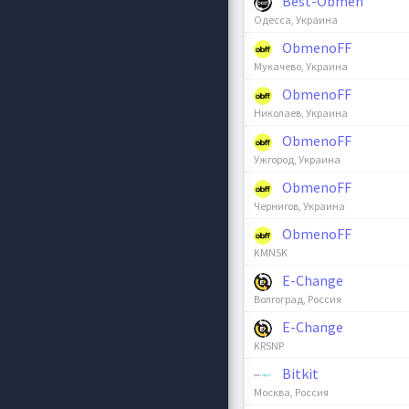
Best-Obmen
Одесса, Украина
ObmenoFF
Мукачево, Украина
ObmenoFF
Николаев, Украина
ObmenoFF
Ужгород, Украина
ObmenoFF
Чернигов, Украина
ObmenoFF
KMNSK
E-Change
Волгоград, Россия
E-Change
KRSNP
Bitkit
Москва, Россия