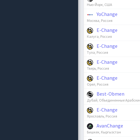
Нью-Йорк, США
YoChange
Москва, Россия
E-Change
Калуга, Россия
E-Change
Тула, Россия
E-Change
Тверь, Россия
E-Change
Орел, Россия
Best-Obmen
Дубай, Объединенные Арабски
E-Change
Ярославль, Россия
AvanChange
Бишкек, Кыргызстан