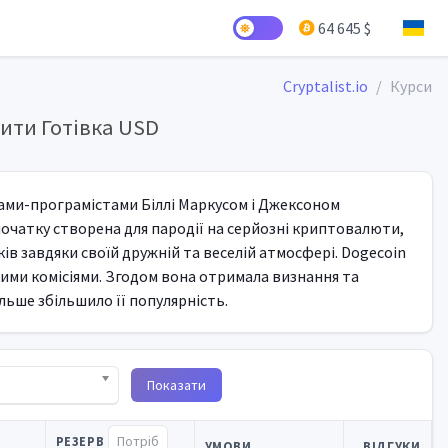
64 645 $
Cryptalist.io
Курси
ити Готівка USD
рами-програмістами Біллі Маркусом і Джексоном
початку створена для пародії на серйозні криптовалюти,
ів завдяки своїй дружній та веселій атмосфері. Dogecoin
кими комісіями. Згодом вона отримала визнання та
льше збільшило її популярність.
Показати
РЕЗЕРВ
УМОВИ
ВІДГУКИ