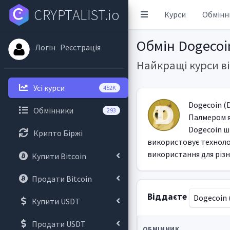
CRYPTALIST.io
Курси
Обмінн
Обмін Dogecoi
Логін
Реєстрація
Найкращі курси ві
Усі курси
452K
Dogecoin (
Обмінники
293
Палмером я
Dogecoin ш
Крипто Біржі
використовує технолог
використання для різн
Купити Bitcoin
Продати Bitcoin
Віддаєте
Dogecoin 
Купити USDT
Продати USDT
ОБМІННИК