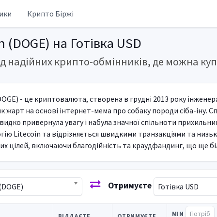
ики
Крипто Біржі
n (DOGE) на Готівка USD
д надійних крипто-обмінників, де можна куп
DOGE) - це криптовалюта, створена в грудні 2013 року інжене
к жарт на основі інтернет-мема про собаку породи сіба-іну. С
видко привернула увагу і набула значної спільноти прихильник
ію Litecoin та відрізняється швидкими транзакціями та низь
их цілей, включаючи благодійність та краудфандинг, що ще бі
Отримуєте
(DOGE)
Готівка USD
MIN
ВІДДАЄТЕ
ОТРИМУЄТЕ