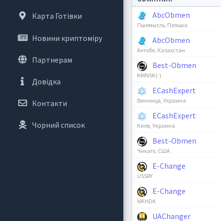
AbcObmen
Карта Готівки
Пшемысль, Польша
Новини криптоміру
AbcObmen
Актобе, Казахстан
Партнерам
Best-Obmen
KMNSK(-)
Довідка
ECashExpert
Винница, Украина
Контакти
ECashExpert
Чорний список
Киев, Украина
Best-Obmen
Чикаго, США
E-Change
USSRY
E-Change
NKHDK
UAChanger