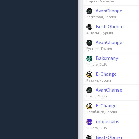
Париж, Франция
AvanChange
Волгоград, Россия
Best-Obmen
Анталья, Турция
AvanChange
Рустави, Грузия
Baksmany
Чикаго, США
E-Change
Казань, Россия
AvanChange
Прага, Чехия
E-Change
Челябинск, Россия
monetkins
Чикаго, США
Best-Obmen