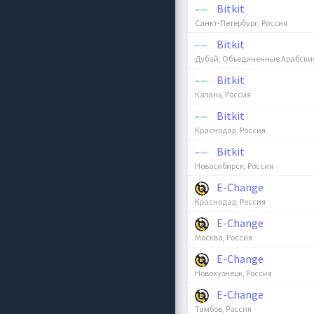
Bitkit
Санкт-Петербург, Россия
Bitkit
Дубай, Объединенные Арабски
Bitkit
Казань, Россия
Bitkit
Краснодар, Россия
Bitkit
Новосибирск, Россия
E-Change
Краснодар, Россия
E-Change
Москва, Россия
E-Change
Новокузнецк, Россия
E-Change
Тамбов, Россия