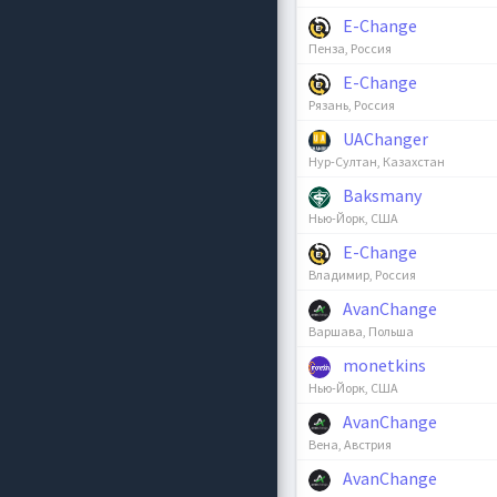
E-Change
Пенза, Россия
E-Change
Рязань, Россия
UAChanger
Нур-Султан, Казахстан
Baksmany
Нью-Йорк, США
E-Change
Владимир, Россия
AvanChange
Варшава, Польша
monetkins
Нью-Йорк, США
AvanChange
Вена, Австрия
AvanChange