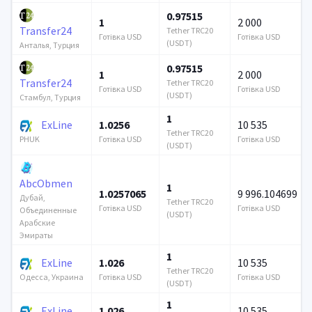
0.97515
1
2 000
Transfer24
Tether TRC20
Готівка USD
Готівка USD
(USDT)
Анталья, Турция
0.97515
1
2 000
Transfer24
Tether TRC20
Готівка USD
Готівка USD
(USDT)
Стамбул, Турция
1
ExLine
1.0256
10 535
Tether TRC20
Готівка USD
Готівка USD
PHUK
(USDT)
AbcObmen
1
1.0257065
9 996.104699
Дубай,
Tether TRC20
Готівка USD
Готівка USD
Объединенные
(USDT)
Арабские
Эмираты
1
ExLine
1.026
10 535
Tether TRC20
Готівка USD
Готівка USD
Одесса, Украина
(USDT)
1
ExLine
1.026
10 535