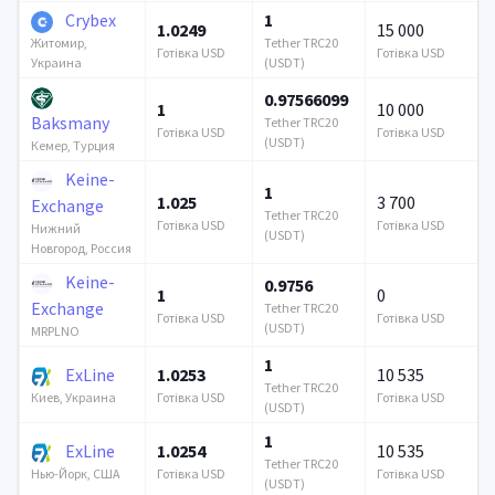
Crybex
1
1.0249
15 000
Tether TRC20
Житомир,
Готівка USD
Готівка USD
(USDT)
Украина
0.97566099
1
10 000
Baksmany
Tether TRC20
Готівка USD
Готівка USD
(USDT)
Кемер, Турция
Keine-
1
1.025
3 700
Exchange
Tether TRC20
Готівка USD
Готівка USD
Нижний
(USDT)
Новгород, Россия
Keine-
0.9756
1
0
Exchange
Tether TRC20
Готівка USD
Готівка USD
(USDT)
MRPLNO
1
ExLine
1.0253
10 535
Tether TRC20
Готівка USD
Готівка USD
Киев, Украина
(USDT)
1
ExLine
1.0254
10 535
Tether TRC20
Готівка USD
Готівка USD
Нью-Йорк, США
(USDT)