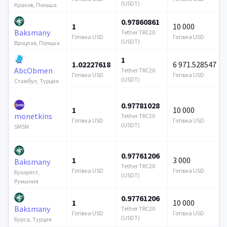
(USDT)
Краков, Польша
0.97860861
1
10 000
Baksmany
Tether TRC20
Готівка USD
Готівка USD
(USDT)
Вроцлав, Польша
1
1.02227618
6 971.528547
AbcObmen
Tether TRC20
Готівка USD
Готівка USD
(USDT)
Стамбул, Турция
0.97781028
1
10 000
monetkins
Tether TRC20
Готівка USD
Готівка USD
(USDT)
SMSN
0.97761206
1
3 000
Baksmany
Tether TRC20
Готівка USD
Готівка USD
Бухарест,
(USDT)
Румыния
0.97761206
1
10 000
Baksmany
Tether TRC20
Готівка USD
Готівка USD
(USDT)
Бурса, Турция