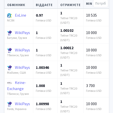
MIN
ОБМІННИК
ВІДДАЄТЕ
ОТРИМУЄТЕ
1
ExLine
0.97
10 535
Tether TRC20
Готівка USD
Готівка USD
NCSN
(USDT)
1.00102
WikiPays
1
10 000
Tether TRC20
Готівка USD
Готівка USD
Батуми, Грузия
(USDT)
1.00012
WikiPays
1
10 000
Tether TRC20
Готівка USD
Готівка USD
Тбилиси, Грузия
(USDT)
1
WikiPays
1.00346
10 000
Tether TRC20
Готівка USD
Готівка USD
Майами, США
(USDT)
Keine-
1
1.008
3 700
Exchange
Tether TRC20
Готівка USD
Готівка USD
(USDT)
Тбилиси, Грузия
1
WikiPays
1.00998
10 000
Tether TRC20
Готівка USD
Готівка USD
Киев, Украина
(USDT)