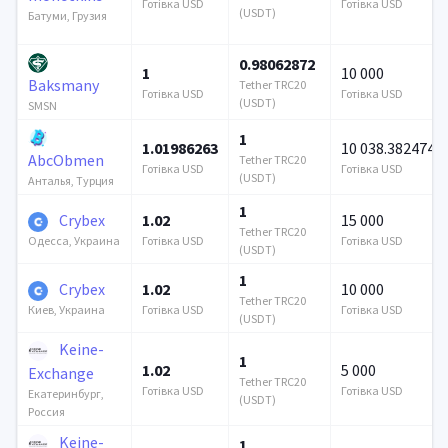
Готівка USD
Готівка USD
(USDT)
Батуми, Грузия
0.98062872
1
10 000
Baksmany
Tether TRC20
Готівка USD
Готівка USD
(USDT)
SMSN
1
1.01986263
10 038.382474
AbcObmen
Tether TRC20
Готівка USD
Готівка USD
(USDT)
Анталья, Турция
1
Crybex
1.02
15 000
Tether TRC20
Готівка USD
Готівка USD
Одесса, Украина
(USDT)
1
Crybex
1.02
10 000
Tether TRC20
Готівка USD
Готівка USD
Киев, Украина
(USDT)
Keine-
1
1.02
5 000
Exchange
Tether TRC20
Готівка USD
Готівка USD
Екатеринбург,
(USDT)
Россия
Keine-
1