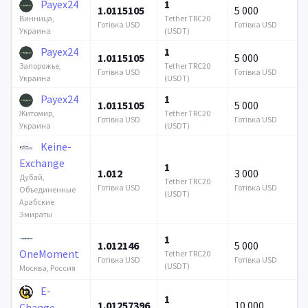
Payex24
1
1.0115105
5 000
Tether TRC20
Винница,
Готівка USD
Готівка USD
(USDT)
Украина
Payex24
1
1.0115105
5 000
Tether TRC20
Запорожье,
Готівка USD
Готівка USD
(USDT)
Украина
Payex24
1
1.0115105
5 000
Tether TRC20
Житомир,
Готівка USD
Готівка USD
(USDT)
Украина
Keine-
Exchange
1
1.012
3 000
Дубай,
Tether TRC20
Готівка USD
Готівка USD
Объединенные
(USDT)
Арабские
Эмираты
1
1.012146
5 000
OneMoment
Tether TRC20
Готівка USD
Готівка USD
(USDT)
Москва, Россия
E-
1
1.01257396
10 000
Change