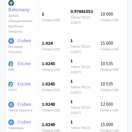
Baksmany
0.97661552
1
10 000
Дубай,
Tether TRC20
Готівка USD
Готівка USD
Объединенные
(USDT)
Арабские
Эмираты
Crybex
1
1.024
15 000
Tether TRC20
Винница,
Готівка USD
Готівка USD
(USDT)
Украина
1
ExLine
1.0243
10 535
Tether TRC20
Готівка USD
Готівка USD
KRN
(USDT)
1
ExLine
1.0243
10 535
Tether TRC20
Готівка USD
Готівка USD
FMGS
(USDT)
1
Crybex
1.0248
12 000
Tether TRC20
Готівка USD
Готівка USD
Львов, Украина
(USDT)
Crybex
1
1.0249
15 000
Tether TRC20
Черновцы,
Готівка USD
Готівка USD