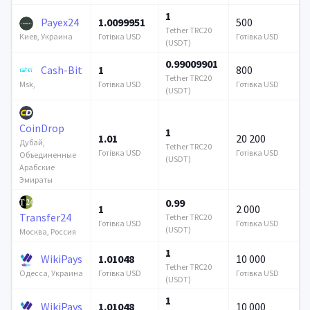
1
Payex24
1.0099951
500
Tether TRC20
Готівка USD
Готівка USD
Киев, Украина
(USDT)
0.99009901
Cash-Bit
1
800
Tether TRC20
Готівка USD
Готівка USD
Msk,
(USDT)
CoinDrop
1
1.01
20 200
Дубай,
Tether TRC20
Готівка USD
Готівка USD
Объединенные
(USDT)
Арабские
Эмираты
0.99
1
2 000
Transfer24
Tether TRC20
Готівка USD
Готівка USD
(USDT)
Москва, Россия
1
WikiPays
1.01048
10 000
Tether TRC20
Готівка USD
Готівка USD
Одесса, Украина
(USDT)
1
WikiPays
1.01048
10 000