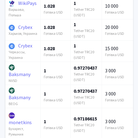
WikiPays
1
1.028
10 000
Tether TRC20
Варшава,
Готівка USD
Готівка USD
(USDT)
Польша
1
Crybex
1.028
20 000
Tether TRC20
Готівка USD
Готівка USD
Харьков, Украина
(USDT)
Crybex
1
1.028
15 000
Tether TRC20
Черкассы,
Готівка USD
Готівка USD
(USDT)
Украина
0.97270437
1
3 000
Baksmany
Tether TRC20
Готівка USD
Готівка USD
(USDT)
NVSD
0.97270437
1
3 000
Baksmany
Tether TRC20
Готівка USD
Готівка USD
(USDT)
BEOG
0.97186615
1
3 000
monetkins
Tether TRC20
Готівка USD
Готівка USD
Бухарест,
(USDT)
Румыния