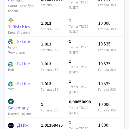
Tether TRC20
Готівка USD
Готівка USD
Санкт-Петербург,
(USDT)
Россия
1
1.013
10 000
100BtcKiev
Tether TRC20
Готівка USD
Готівка USD
(USDT)
Киев, Украина
ExLine
1
1.013
10 535
Tether TRC20
Будва,
Готівка USD
Готівка USD
(USDT)
Черногория
1
ExLine
1.013
10 535
Tether TRC20
Готівка USD
Готівка USD
BAR
(USDT)
1
ExLine
1.013
10 535
Tether TRC20
Готівка USD
Готівка USD
TVT
(USDT)
0.98658098
1
10 000
Baksmany
Tether TRC20
Готівка USD
Готівка USD
(USDT)
Батуми, Грузия
1
Движ
1.01368475
1 000
Tether TRC20