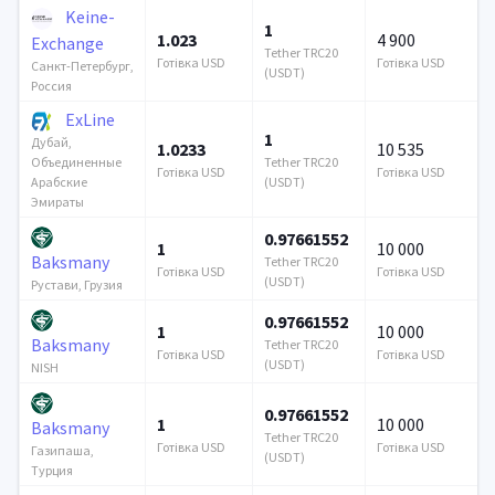
Keine-
1
1.023
4 900
Exchange
Tether TRC20
Готівка USD
Готівка USD
Санкт-Петербург,
(USDT)
Россия
ExLine
1
Дубай,
1.0233
10 535
Tether TRC20
Объединенные
Готівка USD
Готівка USD
(USDT)
Арабские
Эмираты
0.97661552
1
10 000
Baksmany
Tether TRC20
Готівка USD
Готівка USD
(USDT)
Рустави, Грузия
0.97661552
1
10 000
Baksmany
Tether TRC20
Готівка USD
Готівка USD
(USDT)
NISH
0.97661552
1
10 000
Baksmany
Tether TRC20
Готівка USD
Готівка USD
Газипаша,
(USDT)
Турция