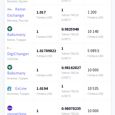
(USDT)
Батуми, Грузия
Keine-
1
1.017
1 200
Exchange
Tether TRC20
Готівка USD
Готівка USD
(USDT)
Москва, Россия
0.9825948
1
10 140
Baksmany
Tether TRC20
Готівка USD
Готівка USD
(USDT)
Белек, Турция
1
1.01789822
5 089.5
DigiChanger
Tether TRC20
Готівка USD
Готівка USD
(USDT)
ODESSA
0.98162827
1
10 000
Baksmany
Tether TRC20
Готівка USD
Готівка USD
(USDT)
Аланья, Турция
1
ExLine
1.0194
10 535
Tether TRC20
Готівка USD
Готівка USD
Анталья, Турция
(USDT)
0.98078235
1
10 000
monetkins
Tether TRC20