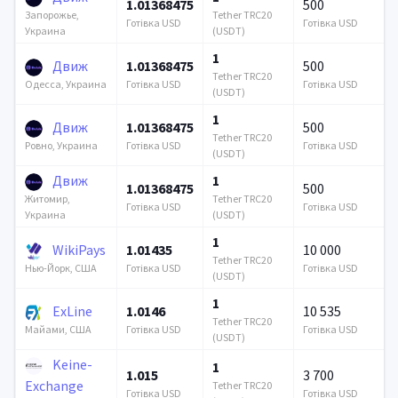
1.01368475
500
Tether TRC20
Запорожье,
Готівка USD
Готівка USD
(USDT)
Украина
1
Движ
1.01368475
500
Tether TRC20
Готівка USD
Готівка USD
Одесса, Украина
(USDT)
1
Движ
1.01368475
500
Tether TRC20
Готівка USD
Готівка USD
Ровно, Украина
(USDT)
Движ
1
1.01368475
500
Tether TRC20
Житомир,
Готівка USD
Готівка USD
(USDT)
Украина
1
WikiPays
1.01435
10 000
Tether TRC20
Готівка USD
Готівка USD
Нью-Йорк, США
(USDT)
1
ExLine
1.0146
10 535
Tether TRC20
Готівка USD
Готівка USD
Майами, США
(USDT)
Keine-
1
1.015
3 700
Exchange
Tether TRC20
Готівка USD
Готівка USD