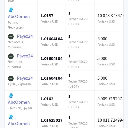
BAR
1
1.0157
10 048.377477
AbcObmen
Tether TRC20
Готівка USD
Готівка USD
Будва,
(USDT)
Черногория
Payex24
1
1.01604104
3 000
Tether TRC20
Черкассы,
Готівка USD
Готівка USD
(USDT)
Украина
Payex24
1
1.01604104
5 000
Tether TRC20
Чернигов,
Готівка USD
Готівка USD
(USDT)
Украина
1
Payex24
1.01604104
5 000
Tether TRC20
Готівка USD
Готівка USD
Сумы, Украина
(USDT)
1
1.0162
9 909.719297
AbcObmen
Tether TRC20
Готівка USD
Готівка USD
(USDT)
Тбилиси, Грузия
1
1.01625027
10 011.724994
AbcObmen
Tether TRC20
Готівка USD
Готівка USD