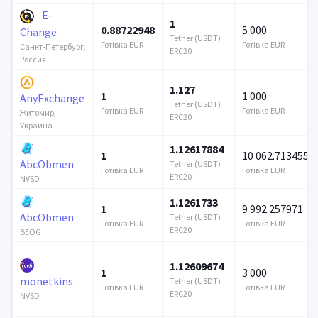
E-
1
0.88722948
5 000
Change
Tether (USDT)
Готівка EUR
Готівка EUR
Санкт-Петербург,
ERC20
Россия
1.127
1
1 000
AnyExchange
Tether (USDT)
Готівка EUR
Готівка EUR
Житомир,
ERC20
Украина
1.12617884
1
10 062.713455
AbcObmen
Tether (USDT)
Готівка EUR
Готівка EUR
ERC20
NVSD
1.1261733
1
9 992.257971
AbcObmen
Tether (USDT)
Готівка EUR
Готівка EUR
ERC20
BEOG
1.12609674
1
3 000
monetkins
Tether (USDT)
Готівка EUR
Готівка EUR
ERC20
NVSD