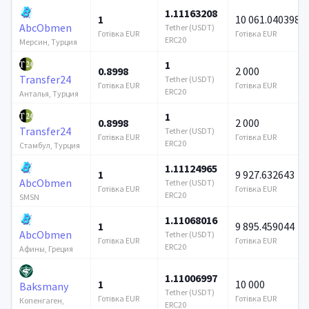
1.11163208
1
10 061.040398
AbcObmen
Tether (USDT)
Готівка EUR
Готівка EUR
ERC20
Мерсин, Турция
1
0.8998
2 000
Transfer24
Tether (USDT)
Готівка EUR
Готівка EUR
ERC20
Анталья, Турция
1
0.8998
2 000
Transfer24
Tether (USDT)
Готівка EUR
Готівка EUR
ERC20
Стамбул, Турция
1.11124965
1
9 927.632643
AbcObmen
Tether (USDT)
Готівка EUR
Готівка EUR
ERC20
SMSN
1.11068016
1
9 895.459044
AbcObmen
Tether (USDT)
Готівка EUR
Готівка EUR
ERC20
Афины, Греция
1.11006997
1
10 000
Baksmany
Tether (USDT)
Готівка EUR
Готівка EUR
Копенгаген,
ERC20