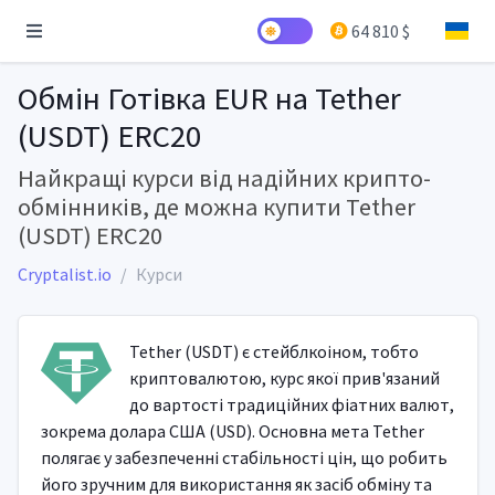
64 810 $
Обмін Готівка EUR на Tether
(USDT) ERC20
Найкращі курси від надійних крипто-
обмінників, де можна купити Tether
(USDT) ERC20
Cryptalist.io
Курси
Tether (USDT) є стейблкоіном, тобто
криптовалютою, курс якої прив'язаний
до вартості традиційних фіатних валют,
зокрема долара США (USD). Основна мета Tether
полягає у забезпеченні стабільності цін, що робить
його зручним для використання як засіб обміну та