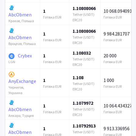
1.10808066
1
10 068.094091
AbcObmen
Tether (USDT)
Готівка EUR
Готівка EUR
ERC20
Краков, Польша
1.10808066
1
9 984.281707
AbcObmen
Tether (USDT)
Готівка EUR
Готівка EUR
ERC20
Вроцлав, Польша
1.108032
Crybex
1
20 000
Tether (USDT)
Готівка EUR
Готівка EUR
LGN
ERC20
1.108
1
1 000
AnyExchange
Tether (USDT)
Готівка EUR
Готівка EUR
Чернигов,
ERC20
Украина
1.1079972
1
10 064.434327
AbcObmen
Tether (USDT)
Готівка EUR
Готівка EUR
ERC20
Анкара, Турция
1.10792913
1
9 913.336956
AbcObmen
Tether (USDT)
Готівка EUR
Готівка EUR