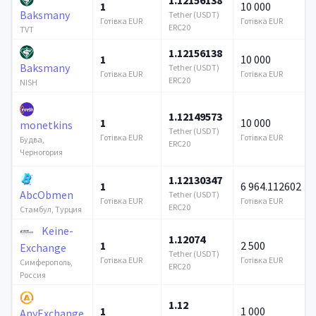
1
10 000
Baksmany
Tether (USDT)
Готівка EUR
Готівка EUR
ERC20
TVT
1.12156138
1
10 000
Baksmany
Tether (USDT)
Готівка EUR
Готівка EUR
ERC20
NISH
1.12149573
1
10 000
monetkins
Tether (USDT)
Готівка EUR
Готівка EUR
Будва,
ERC20
Черногория
1.12130347
1
6 964.112602
AbcObmen
Tether (USDT)
Готівка EUR
Готівка EUR
ERC20
Стамбул, Турция
Keine-
1.12074
1
2 500
Exchange
Tether (USDT)
Готівка EUR
Готівка EUR
Симферополь,
ERC20
Россия
1.12
1
1 000
AnyExchange