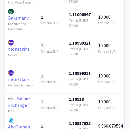
ERC20
Стамбул, Турция
1.11006997
1
10 000
Baksmany
Tether (USDT)
Готівка EUR
Готівка EUR
Братислава,
ERC20
Словакия
1.10999321
1
10 000
monetkins
Tether (USDT)
Готівка EUR
Готівка EUR
ERC20
SZCZC
1.10999321
1
10 000
monetkins
Tether (USDT)
Готівка EUR
Готівка EUR
ERC20
София, Болгария
Keine-
1.10918
1
10 000
Exchange
Tether (USDT)
Готівка EUR
Готівка EUR
ERC20
PRG
1.10917635
1
9 960.070594
AbcObmen