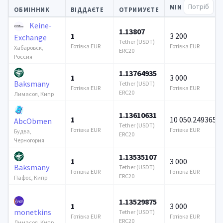
MIN
ОБМІННИК
ВІДДАЄТЕ
ОТРИМУЄТЕ
Keine-
1.13807
1
3 200
Exchange
Tether (USDT)
Готівка EUR
Готівка EUR
Хабаровск,
ERC20
Россия
1.13764935
1
3 000
Baksmany
Tether (USDT)
Готівка EUR
Готівка EUR
ERC20
Лимасол, Кипр
1.13610631
1
10 050.249365
AbcObmen
Tether (USDT)
Готівка EUR
Готівка EUR
Будва,
ERC20
Черногория
1.13535107
1
3 000
Baksmany
Tether (USDT)
Готівка EUR
Готівка EUR
ERC20
Пафос, Кипр
1.13529875
1
3 000
monetkins
Tether (USDT)
Готівка EUR
Готівка EUR
ERC20
Лимасол, Кипр