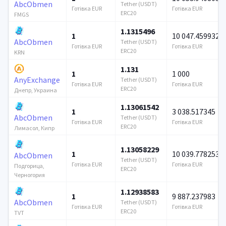
AbcObmen
Tether (USDT)
Готівка EUR
Готівка EUR
ERC20
FMGS
1.1315496
1
10 047.459932
AbcObmen
Tether (USDT)
Готівка EUR
Готівка EUR
ERC20
KRN
1.131
1
1 000
AnyExchange
Tether (USDT)
Готівка EUR
Готівка EUR
ERC20
Днепр, Украина
1.13061542
1
3 038.517345
AbcObmen
Tether (USDT)
Готівка EUR
Готівка EUR
ERC20
Лимасол, Кипр
1.13058229
1
10 039.778253
AbcObmen
Tether (USDT)
Готівка EUR
Готівка EUR
Подгорица,
ERC20
Черногория
1.12938583
1
9 887.237983
AbcObmen
Tether (USDT)
Готівка EUR
Готівка EUR
ERC20
TVT