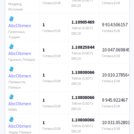
Tether (USDT)
Готівка EUR
Готівка EUR
Мадрид,
ERC20
Испания
1.10905469
1
9 914.506157
AbcObmen
Tether (USDT)
Готівка EUR
Готівка EUR
Газипаша,
ERC20
Турция
1.10825844
1
10 047.069849
AbcObmen
Tether (USDT)
Готівка EUR
Готівка EUR
ERC20
Гданьск, Польша
1.10808066
1
10 010.278564
AbcObmen
Tether (USDT)
Готівка EUR
Готівка EUR
Пшемысль,
ERC20
Польша
1.10808066
1
9 945.922467
AbcObmen
Tether (USDT)
Готівка EUR
Готівка EUR
ERC20
PZNN
1.10808066
1
10 031.052801
AbcObmen
Tether (USDT)
Готівка EUR
Готівка EUR
ERC20
Лодзь, Польша