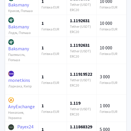
1
10 000
Baksmany
Tether (USDT)
Готівка EUR
Готівка EUR
ERC20
Краков, Польша
1.1192631
1
10 000
Baksmany
Tether (USDT)
Готівка EUR
Готівка EUR
ERC20
Лодзь, Польша
1.1192631
1
10 000
Baksmany
Tether (USDT)
Готівка EUR
Готівка EUR
Пшемысль,
ERC20
Польша
1.11919522
1
3 000
monetkins
Tether (USDT)
Готівка EUR
Готівка EUR
ERC20
Ларнака, Кипр
1.119
1
1 000
AnyExchange
Tether (USDT)
Готівка EUR
Готівка EUR
Николаев,
ERC20
Украина
Payex24
1.11868329
1
5 000