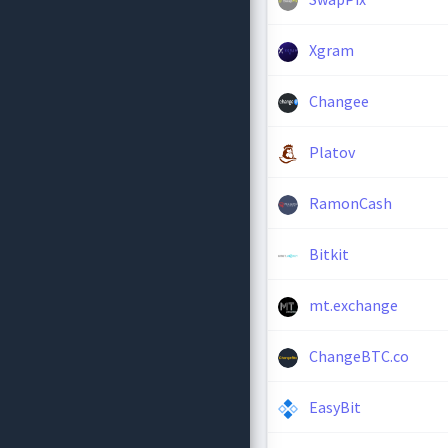
Xgram
Changee
Platov
RamonCash
Bitkit
mt.exchange
ChangeBTC.co
EasyBit