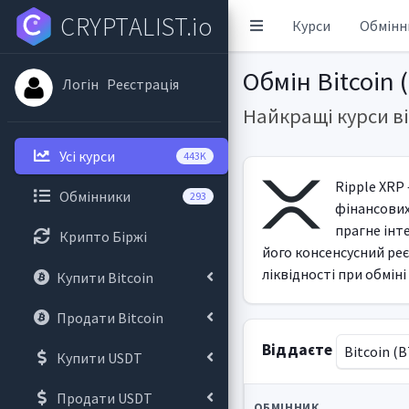
CRYPTALIST.io
Курси
Обмінн
Обмін Bitcoin 
Логін
Реєстрація
Найкращі курси ві
Усі курси
443K
Ripple XRP
Обмінники
293
фінансових
прагне інт
Крипто Біржі
його консенсусний реє
ліквідності при обмін
Купити Bitcoin
Продати Bitcoin
Віддаєте
Bitcoin (
Купити USDT
Продати USDT
ОБМІННИК