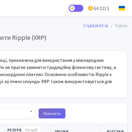
64 221 $
Cryptalist.io
Курси
ти Ripple (XRP)
році, призначена для використання у міжнародних
le не прагне замінити традиційну фінансову систему, а
ранскордонні платежі. Основною особливістю Ripple є
ї за лічені секунди. XRP також використовується для
Показати
РЕЗЕРВ
УМОВИ
ВІДГУКИ