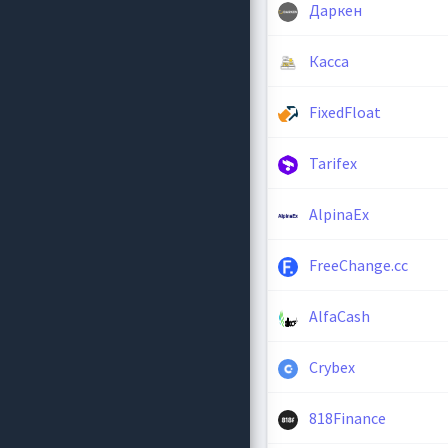
Даркен
Касса
FixedFloat
Tarifex
AlpinaEx
FreeChange.cc
AlfaCash
Crybex
818Finance