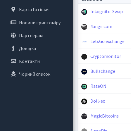
Карта Готівки
Inkognito-Swap
Новини криптоміру
4ange.com
Партнерам
LetsGo.exchange
Довідка
Cryptomonitor
Контакти
Bullschange
Чорний список
RateON
Doll-ex
MagicBitcoins
SwapPix