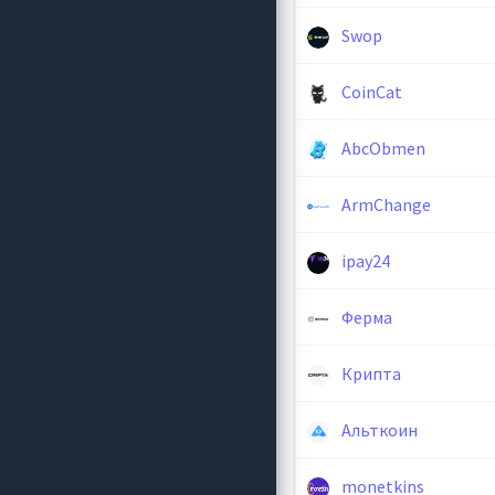
Swop
CoinCat
AbcObmen
ArmChange
ipay24
Ферма
Крипта
Альткоин
monetkins