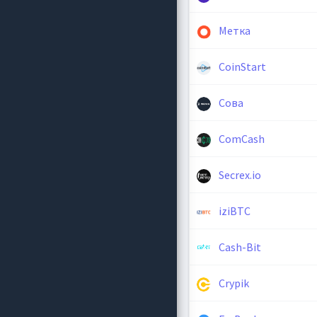
Метка
CoinStart
Сова
ComCash
Secrex.io
iziBTC
Cash-Bit
Crypik