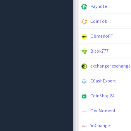
Paynote
CoinTok
ObmenoFF
Bitok777
exchanger.exchange
ECashExpert
CoinShop24
OneMoment
YoChange