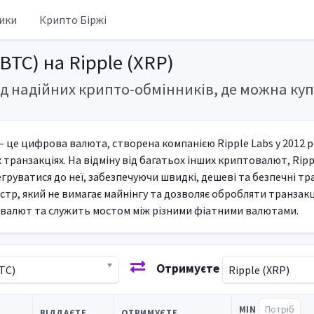
ики
Крипто Біржі
(BTC) на Ripple (XRP)
д надійних крипто-обмінників, де можна купи
 – це цифрова валюта, створена компанією Ripple Labs у 2012 
 транзакціях. На відміну від багатьох інших криптовалют, Ripp
егруватися до неї, забезпечуючи швидкі, дешеві та безпечні т
стр, який не вимагає майнінгу та дозволяє обробляти транзакці
і валют та служить мостом між різними фіатними валютами.
Отримуєте
BTC)
Ripple (XRP)
MIN
ВІДДАЄТЕ
ОТРИМУЄТЕ