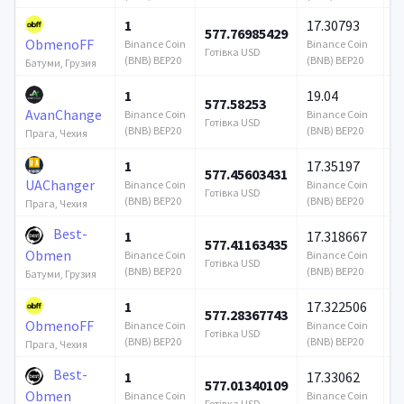
1
17.30793
577.76985429
1
ObmenoFF
Binance Coin
Binance Coin
Готівка USD
Го
(BNB) BEP20
(BNB) BEP20
Батуми, Грузия
1
19.04
577.58253
1
AvanChange
Binance Coin
Binance Coin
Готівка USD
Го
(BNB) BEP20
(BNB) BEP20
Прага, Чехия
1
17.35197
577.45603431
6
UAChanger
Binance Coin
Binance Coin
Готівка USD
Го
(BNB) BEP20
(BNB) BEP20
Прага, Чехия
Best-
1
17.318667
577.41163435
1
Obmen
Binance Coin
Binance Coin
Готівка USD
Го
(BNB) BEP20
(BNB) BEP20
Батуми, Грузия
1
17.322506
577.28367743
1
ObmenoFF
Binance Coin
Binance Coin
Готівка USD
Го
(BNB) BEP20
(BNB) BEP20
Прага, Чехия
Best-
1
17.33062
577.01340109
1
Obmen
Binance Coin
Binance Coin
Готівка USD
Го