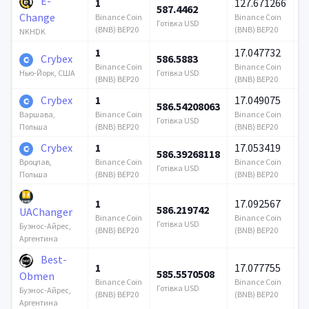
E-
1
127.671266
587.4462
3
Change
Binance Coin
Binance Coin
Готівка USD
Го
(BNB) BEP20
(BNB) BEP20
NKHDK
1
17.047732
Crybex
586.5883
6
Binance Coin
Binance Coin
Готівка USD
Го
Нью-Йорк, США
(BNB) BEP20
(BNB) BEP20
Crybex
1
17.049075
586.54208063
4
Binance Coin
Binance Coin
Варшава,
Готівка USD
Го
(BNB) BEP20
(BNB) BEP20
Польша
Crybex
1
17.053419
586.39268118
4
Binance Coin
Binance Coin
Вроцлав,
Готівка USD
Го
(BNB) BEP20
(BNB) BEP20
Польша
1
17.092567
586.219742
6
UAChanger
Binance Coin
Binance Coin
Готівка USD
Го
Буэнос-Айрес,
(BNB) BEP20
(BNB) BEP20
Аргентина
Best-
1
17.077755
585.5570508
1
Obmen
Binance Coin
Binance Coin
Готівка USD
Го
Буэнос-Айрес,
(BNB) BEP20
(BNB) BEP20
Аргентина