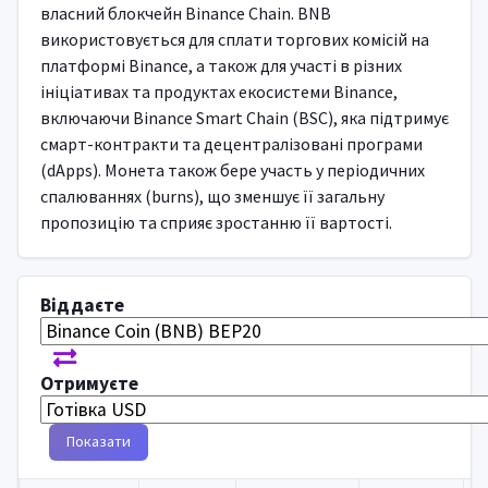
власний блокчейн Binance Chain. BNB
використовується для сплати торгових комісій на
платформі Binance, а також для участі в різних
ініціативах та продуктах екосистеми Binance,
включаючи Binance Smart Chain (BSC), яка підтримує
смарт-контракти та децентралізовані програми
(dApps). Монета також бере участь у періодичних
спалюваннях (burns), що зменшує її загальну
пропозицію та сприяє зростанню її вартості.
Віддаєте
Отримуєте
Показати