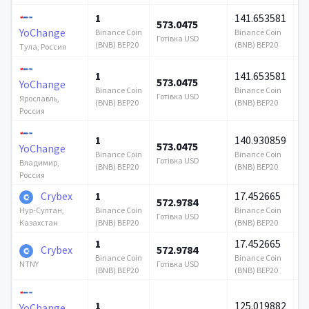
1
141.653581
573.0475
5
YoChange
Binance Coin
Binance Coin
Готівка USD
Го
(BNB) BEP20
(BNB) BEP20
Тула, Россия
1
141.653581
573.0475
5
YoChange
Binance Coin
Binance Coin
Готівка USD
Го
Ярославль,
(BNB) BEP20
(BNB) BEP20
Россия
1
140.930859
573.0475
5
YoChange
Binance Coin
Binance Coin
Готівка USD
Го
Владимир,
(BNB) BEP20
(BNB) BEP20
Россия
Crybex
1
17.452665
572.9784
4
Binance Coin
Binance Coin
Нур-Султан,
Готівка USD
Го
(BNB) BEP20
(BNB) BEP20
Казахстан
1
17.452665
Crybex
572.9784
1
Binance Coin
Binance Coin
Готівка USD
Го
NTNY
(BNB) BEP20
(BNB) BEP20
1
125.019882
YoChange