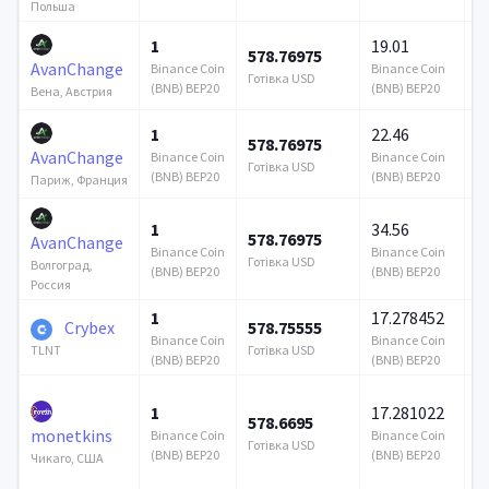
Польша
1
19.01
578.76975
1
AvanChange
Binance Coin
Binance Coin
Готівка USD
Го
(BNB) BEP20
(BNB) BEP20
Вена, Австрия
1
22.46
578.76975
1
AvanChange
Binance Coin
Binance Coin
Готівка USD
Го
(BNB) BEP20
(BNB) BEP20
Париж, Франция
1
34.56
578.76975
1
AvanChange
Binance Coin
Binance Coin
Готівка USD
Го
Волгоград,
(BNB) BEP20
(BNB) BEP20
Россия
1
17.278452
Crybex
578.75555
1
Binance Coin
Binance Coin
Готівка USD
Го
TLNT
(BNB) BEP20
(BNB) BEP20
1
17.281022
578.6695
3
monetkins
Binance Coin
Binance Coin
Готівка USD
Го
(BNB) BEP20
(BNB) BEP20
Чикаго, США