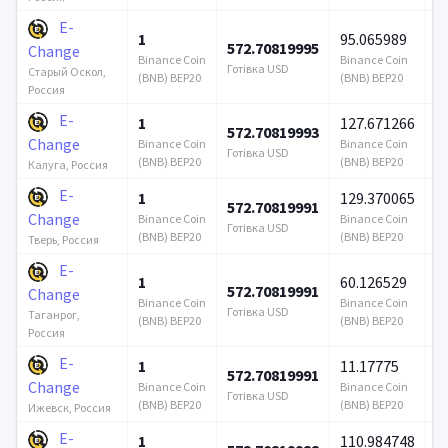
E-
1
95.065989
572.70819995
3
Change
Binance Coin
Binance Coin
Готівка USD
Го
Старый Оскол,
(BNB) BEP20
(BNB) BEP20
Россия
E-
1
127.671266
572.70819993
3
Change
Binance Coin
Binance Coin
Готівка USD
Го
(BNB) BEP20
(BNB) BEP20
Калуга, Россия
E-
1
129.370065
572.70819991
3
Change
Binance Coin
Binance Coin
Готівка USD
Го
(BNB) BEP20
(BNB) BEP20
Тверь, Россия
E-
1
60.126529
572.70819991
3
Change
Binance Coin
Binance Coin
Готівка USD
Го
Таганрог,
(BNB) BEP20
(BNB) BEP20
Россия
E-
1
11.17775
572.70819991
3
Change
Binance Coin
Binance Coin
Готівка USD
Го
(BNB) BEP20
(BNB) BEP20
Ижевск, Россия
E-
1
110.984748