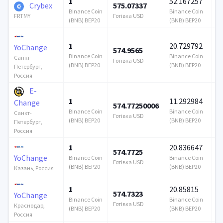
1
52.167257
Crybex
575.07337
1
Binance Coin
Binance Coin
Готівка USD
Го
FRTMY
(BNB) BEP20
(BNB) BEP20
1
20.729792
YoChange
574.9565
5
Binance Coin
Binance Coin
Санкт-
Готівка USD
Го
(BNB) BEP20
(BNB) BEP20
Петербург,
Россия
E-
1
11.292984
Change
574.77250006
3
Binance Coin
Binance Coin
Санкт-
Готівка USD
Го
(BNB) BEP20
(BNB) BEP20
Петербург,
Россия
1
20.836647
574.7725
5
YoChange
Binance Coin
Binance Coin
Готівка USD
Го
(BNB) BEP20
(BNB) BEP20
Казань, Россия
1
20.85815
574.7323
5
YoChange
Binance Coin
Binance Coin
Готівка USD
Го
Краснодар,
(BNB) BEP20
(BNB) BEP20
Россия