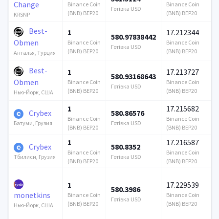
Change
Binance Coin
Binance Coin
Готівка USD
Го
(BNB) BEP20
(BNB) BEP20
KRSNP
Best-
1
17.212344
580.97838442
1
Obmen
Binance Coin
Binance Coin
Готівка USD
Го
(BNB) BEP20
(BNB) BEP20
Анталья, Турция
Best-
1
17.213727
580.93168643
1
Obmen
Binance Coin
Binance Coin
Готівка USD
Го
(BNB) BEP20
(BNB) BEP20
Нью-Йорк, США
1
17.215682
Crybex
580.86576
3
Binance Coin
Binance Coin
Готівка USD
Го
Батуми, Грузия
(BNB) BEP20
(BNB) BEP20
1
17.216587
Crybex
580.8352
2
Binance Coin
Binance Coin
Готівка USD
Го
Тбилиси, Грузия
(BNB) BEP20
(BNB) BEP20
1
17.229539
580.3986
3
monetkins
Binance Coin
Binance Coin
Готівка USD
Го
(BNB) BEP20
(BNB) BEP20
Нью-Йорк, США