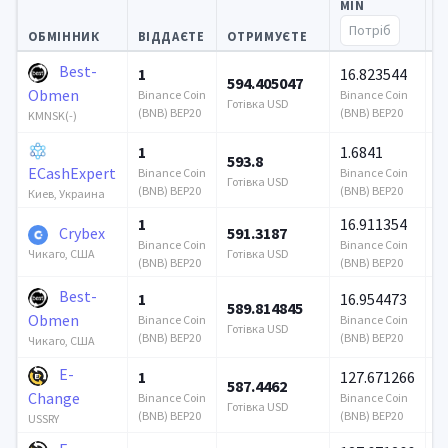
MIN
Р
ОБМІННИК
ВІДДАЄТЕ
ОТРИМУЄТЕ
Best-
1
16.823544
594.405047
1
Obmen
Binance Coin
Binance Coin
Готівка USD
Го
(BNB) BEP20
(BNB) BEP20
KMNSK(-)
1
1.6841
593.8
1
ECashExpert
Binance Coin
Binance Coin
Готівка USD
Го
(BNB) BEP20
(BNB) BEP20
Киев, Украина
1
16.911354
Crybex
591.3187
6
Binance Coin
Binance Coin
Готівка USD
Го
Чикаго, США
(BNB) BEP20
(BNB) BEP20
Best-
1
16.954473
589.814845
1
Obmen
Binance Coin
Binance Coin
Готівка USD
Го
(BNB) BEP20
(BNB) BEP20
Чикаго, США
E-
1
127.671266
587.4462
3
Change
Binance Coin
Binance Coin
Готівка USD
Го
(BNB) BEP20
(BNB) BEP20
USSRY