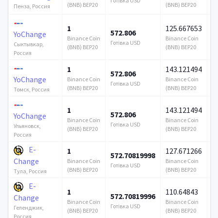
Готівка USD
Го
(BNB) BEP20
(BNB) BEP20
Пенза, Россия
1
125.667653
572.806
5
YoChange
Binance Coin
Binance Coin
Готівка USD
Го
Сыктывкар,
(BNB) BEP20
(BNB) BEP20
Россия
1
143.121494
572.806
5
YoChange
Binance Coin
Binance Coin
Готівка USD
Го
(BNB) BEP20
(BNB) BEP20
Томск, Россия
1
143.121494
572.806
5
YoChange
Binance Coin
Binance Coin
Готівка USD
Го
Ульяновск,
(BNB) BEP20
(BNB) BEP20
Россия
E-
1
127.671266
572.70819998
3
Change
Binance Coin
Binance Coin
Готівка USD
Го
(BNB) BEP20
(BNB) BEP20
Тула, Россия
E-
1
110.64843
572.70819996
3
Change
Binance Coin
Binance Coin
Готівка USD
Го
Геленджик,
(BNB) BEP20
(BNB) BEP20
Россия