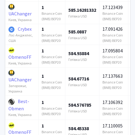
1
17.123439
585.16281332
6
UAChanger
Binance Coin
Binance Coin
Готівка USD
Го
(BNB) BEP20
(BNB) BEP20
Киев, Украина
Crybex
1
17.091426
585.0887
4
Binance Coin
Binance Coin
Лос-Анджелес,
Готівка USD
Го
(BNB) BEP20
(BNB) BEP20
США
1
17.095804
584.93884
1
ObmenoFF
Binance Coin
Binance Coin
Готівка USD
Го
(BNB) BEP20
(BNB) BEP20
Киев, Украина
1
17.137663
584.67716
6
UAChanger
Binance Coin
Binance Coin
Готівка USD
Го
Запорожье,
(BNB) BEP20
(BNB) BEP20
Украина
Best-
1
17.106392
584.576785
1
Obmen
Binance Coin
Binance Coin
Готівка USD
Го
(BNB) BEP20
(BNB) BEP20
Киев, Украина
1
17.110005
584.45338
1
ObmenoFF
Binance Coin
Binance Coin
Готівка USD
Го