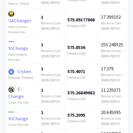
(BNB) BEP20
(BNB) BEP20
Прага, Чехия
1
17.399102
575.89177868
6
UAChanger
Binance Coin
Binance Coin
Готівка USD
Го
Нур-Султан,
(BNB) BEP20
(BNB) BEP20
Казахстан
1
255.248925
575.8536
5
YoChange
Binance Coin
Binance Coin
Готівка USD
Го
Красноярск,
(BNB) BEP20
(BNB) BEP20
Россия
1
17.379
Crybex
575.4071
3
Binance Coin
Binance Coin
Готівка USD
Го
Краков, Польша
(BNB) BEP20
(BNB) BEP20
E-
1
11.235071
575.26849982
3
Change
Binance Coin
Binance Coin
Готівка USD
Го
(BNB) BEP20
(BNB) BEP20
Сочи, Россия
1
20.645095
575.2095
5
YoChange
Binance Coin
Binance Coin
Готівка USD
Го
(BNB) BEP20
(BNB) BEP20
Сочи, Россия