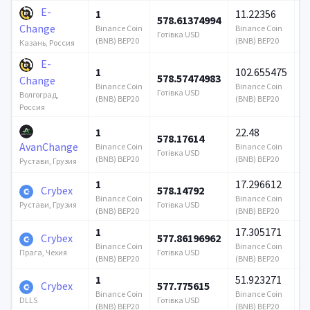
E-
1
11.22356
578.61374994
3
Change
Binance Coin
Binance Coin
Готівка USD
Го
(BNB) BEP20
(BNB) BEP20
Казань, Россия
E-
1
102.655475
578.57474983
3
Change
Binance Coin
Binance Coin
Готівка USD
Го
Волгоград,
(BNB) BEP20
(BNB) BEP20
Россия
1
22.48
578.17614
1
AvanChange
Binance Coin
Binance Coin
Готівка USD
Го
(BNB) BEP20
(BNB) BEP20
Рустави, Грузия
1
17.296612
Crybex
578.14792
4
Binance Coin
Binance Coin
Готівка USD
Го
Рустави, Грузия
(BNB) BEP20
(BNB) BEP20
1
17.305171
Crybex
577.86196962
1
Binance Coin
Binance Coin
Готівка USD
Го
Прага, Чехия
(BNB) BEP20
(BNB) BEP20
1
51.923271
Crybex
577.775615
2
Binance Coin
Binance Coin
Готівка USD
Го
DLLS
(BNB) BEP20
(BNB) BEP20