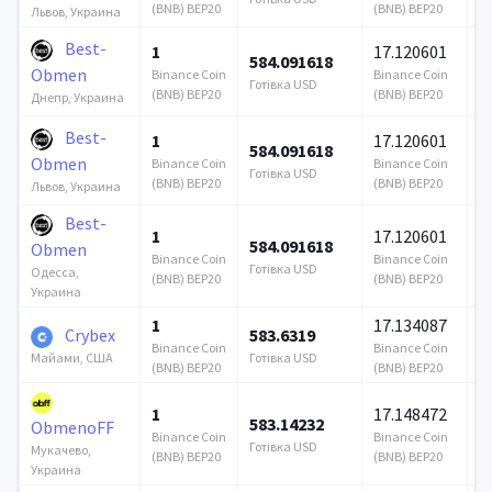
(BNB) BEP20
(BNB) BEP20
Львов, Украина
Best-
1
17.120601
584.091618
1
Obmen
Binance Coin
Binance Coin
Готівка USD
Го
(BNB) BEP20
(BNB) BEP20
Днепр, Украина
Best-
1
17.120601
584.091618
1
Obmen
Binance Coin
Binance Coin
Готівка USD
Го
(BNB) BEP20
(BNB) BEP20
Львов, Украина
Best-
1
17.120601
584.091618
1
Obmen
Binance Coin
Binance Coin
Готівка USD
Го
Одесса,
(BNB) BEP20
(BNB) BEP20
Украина
1
17.134087
Crybex
583.6319
2
Binance Coin
Binance Coin
Готівка USD
Го
Майами, США
(BNB) BEP20
(BNB) BEP20
1
17.148472
583.14232
1
ObmenoFF
Binance Coin
Binance Coin
Готівка USD
Го
Мукачево,
(BNB) BEP20
(BNB) BEP20
Украина