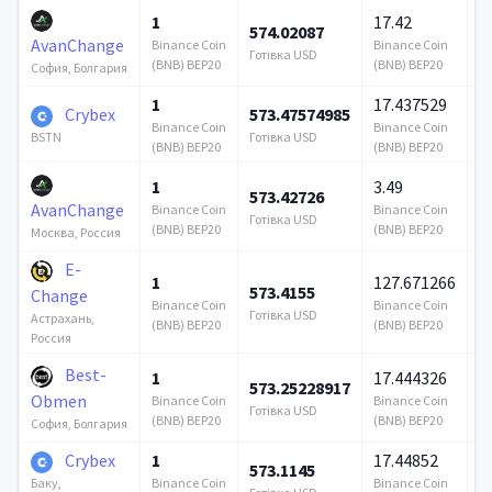
1
17.42
574.02087
1
AvanChange
Binance Coin
Binance Coin
Готівка USD
Го
(BNB) BEP20
(BNB) BEP20
София, Болгария
1
17.437529
Crybex
573.47574985
6
Binance Coin
Binance Coin
Готівка USD
Го
BSTN
(BNB) BEP20
(BNB) BEP20
1
3.49
573.42726
1
AvanChange
Binance Coin
Binance Coin
Готівка USD
Го
(BNB) BEP20
(BNB) BEP20
Москва, Россия
E-
1
127.671266
573.4155
3
Change
Binance Coin
Binance Coin
Готівка USD
Го
Астрахань,
(BNB) BEP20
(BNB) BEP20
Россия
Best-
1
17.444326
573.25228917
1
Obmen
Binance Coin
Binance Coin
Готівка USD
Го
(BNB) BEP20
(BNB) BEP20
София, Болгария
Crybex
1
17.44852
573.1145
2
Binance Coin
Binance Coin
Баку,