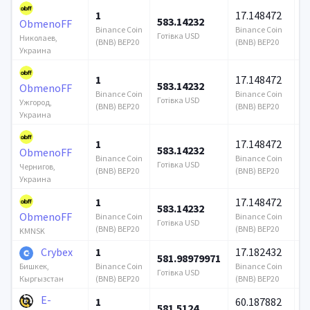
1
17.148472
583.14232
1
ObmenoFF
Binance Coin
Binance Coin
Готівка USD
Го
Николаев,
(BNB) BEP20
(BNB) BEP20
Украина
1
17.148472
583.14232
1
ObmenoFF
Binance Coin
Binance Coin
Готівка USD
Го
Ужгород,
(BNB) BEP20
(BNB) BEP20
Украина
1
17.148472
583.14232
1
ObmenoFF
Binance Coin
Binance Coin
Готівка USD
Го
Чернигов,
(BNB) BEP20
(BNB) BEP20
Украина
1
17.148472
583.14232
1
ObmenoFF
Binance Coin
Binance Coin
Готівка USD
Го
(BNB) BEP20
(BNB) BEP20
KMNSK
Crybex
1
17.182432
581.98979971
4
Binance Coin
Binance Coin
Бишкек,
Готівка USD
Го
(BNB) BEP20
(BNB) BEP20
Кыргызстан
E-
1
60.187882
581.5124
3