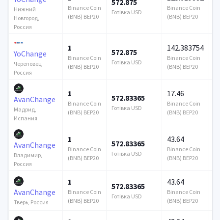
572.875
5
Binance Coin
Binance Coin
Нижний
Готівка USD
Го
(BNB) BEP20
(BNB) BEP20
Новгород,
Россия
1
142.383754
572.875
5
YoChange
Binance Coin
Binance Coin
Готівка USD
Го
Череповец,
(BNB) BEP20
(BNB) BEP20
Россия
1
17.46
572.83365
1
AvanChange
Binance Coin
Binance Coin
Готівка USD
Го
Мадрид,
(BNB) BEP20
(BNB) BEP20
Испания
1
43.64
572.83365
1
AvanChange
Binance Coin
Binance Coin
Готівка USD
Го
Владимир,
(BNB) BEP20
(BNB) BEP20
Россия
1
43.64
572.83365
1
AvanChange
Binance Coin
Binance Coin
Готівка USD
Го
(BNB) BEP20
(BNB) BEP20
Тверь, Россия