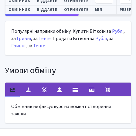
ОБМІННИК
ВІДДАЄТЕ
ОТРИМУЄТЕ
ОБМІННИК
ВІДДАЄТЕ
ОТРИМУЄТЕ
MIN
РЕЗЕРВ
Автооновлення
Популярні напрямки обміну: Купити Біткоїн за
Рублі
,
за
Гривні
, за
Тенге
. Продати Біткоїн за
Рублі
, за
Гривні
, за
Тенге
Умови обміну
Обмінник не фіксує курс на момент створення
заявки