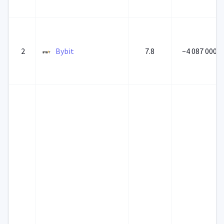
2
Bybit
7.8
~4 087 000 0