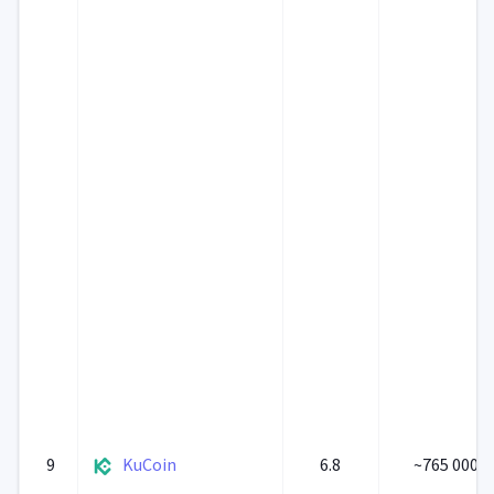
9
KuCoin
6.8
~765 000 0