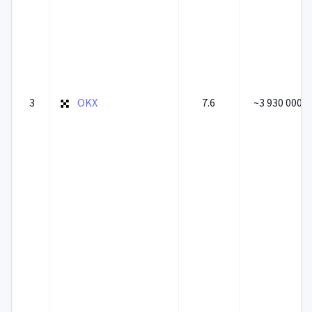
3
OKX
7.6
~3 930 000 0