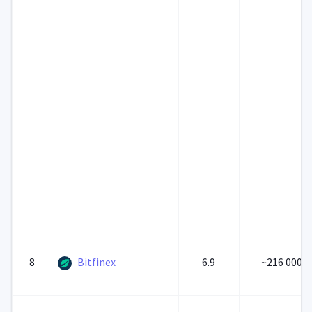
8
Bitfinex
6.9
~216 000 0