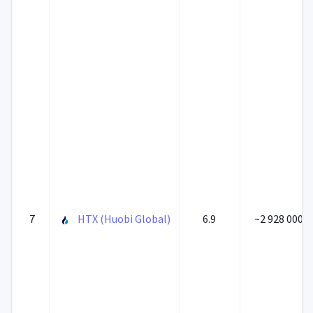
7
HTX (Huobi Global)
6.9
~2 928 000 0